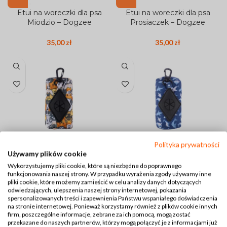
Etui na woreczki dla psa
Etui na woreczki dla psa
Miodzio – Dogzee
Prosiaczek – Dogzee
35,00
zł
35,00
zł
Polityka prywatności
Używamy plików cookie
Etui na woreczki dla psa
Etui na woreczki dla psa
Wykorzystujemy pliki cookie, które są niezbędne do poprawnego
Psotki – Dogzee
Rekin – Dogzee
funkcjonowania naszej strony. W przypadku wyrażenia zgody używamy inne
pliki cookie, które możemy zamieścić w celu analizy danych dotyczących
35,00
zł
35,00
zł
odwiedzających, ulepszenia naszej strony internetowej, pokazania
spersonalizowanych treści i zapewnienia Państwu wspaniałego doświadczenia
na stronie internetowej. Ponieważ korzystamy również z plików cookie innych
firm, poszczególne informacje, zebrane za ich pomocą, mogą zostać
przekazane do naszych partnerów, którzy mogą połączyć je z informacjami już