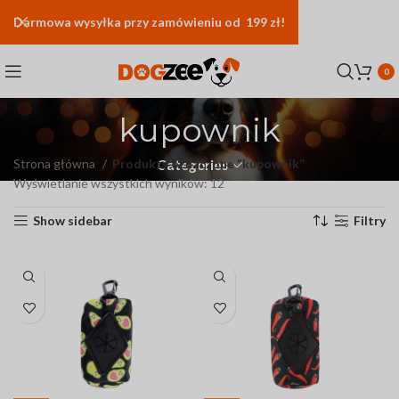
Darmowa
wysyłka
przy zamówieniu od 199 zł!
0
kupownik
Strona główna
Produkty oznaczone “kupownik”
Categories
Wyświetlanie wszystkich wyników: 12
Show sidebar
Filtry