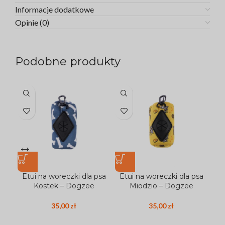
Informacje dodatkowe
Opinie (0)
Podobne produkty
Etui na woreczki dla psa
Etui na woreczki dla psa
Et
Kostek – Dogzee
Miodzio – Dogzee
35,00
zł
35,00
zł