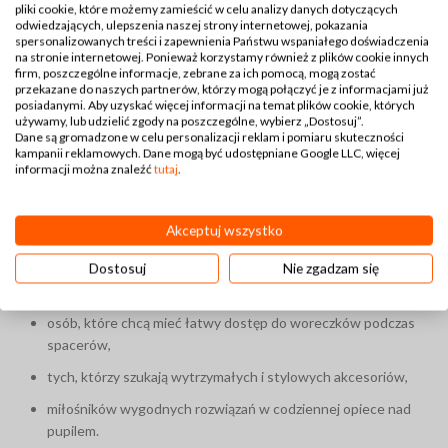
pliki cookie, które możemy zamieścić w celu analizy danych dotyczących
rozmiarem, dzięki czemu nie zajmuje dużo miejsca, ale
odwiedzających, ulepszenia naszej strony internetowej, pokazania
jednocześnie mieści odpowiednią ilość woreczków. Dostępne
spersonalizowanych treści i zapewnienia Państwu wspaniałego doświadczenia
na stronie internetowej. Ponieważ korzystamy również z plików cookie innych
w różnych kolorach i wzorach, doskonale dopasowuje się do
firm, poszczególne informacje, zebrane za ich pomocą, mogą zostać
stylu właściciela i psa, stając się nie tylko funkcjonalnym, ale
przekazane do naszych partnerów, którzy mogą połączyć je z informacjami już
posiadanymi. Aby uzyskać więcej informacji na temat plików cookie, których
także estetycznym dodatkiem.
używamy, lub udzielić zgody na poszczególne, wybierz „Dostosuj”.
Dane są gromadzone w celu personalizacji reklam i pomiaru skuteczności
kampanii reklamowych. Dane mogą być udostępniane Google LLC, więcej
Dla kogo jest etui na woreczki dla
informacji można znaleźć
tutaj
.
psa?
Akceptuj wszystko
Etui idealnie sprawdzi się dla:
Dostosuj
Nie zgadzam się
właścicieli psów ceniących praktyczność i porządek,
osób, które chcą mieć łatwy dostęp do woreczków podczas
spacerów,
tych, którzy szukają wytrzymałych i stylowych akcesoriów,
miłośników wygodnych rozwiązań w codziennej opiece nad
pupilem.