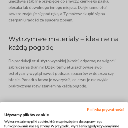
umożliwia stabilne przypięcie do smyczy, cienkiego paska,
plecaka lub dowolnego innego miejsca. Dzięki temu etui
zawsze znajduje się pod ręką, a Ty możesz skupić się na
czerpaniu radości ze spaceru z psem.
Wytrzymałe materiały – idealne na
każdą pogodę
Do produkcji etui użyto wysokiej jakości, odpornej na wilgoć i
zabrudzenia tkaniny. Dzięki temu etui zachowuje swój
estetyczny wygląd nawet podczas spacerów w deszczu czy
błocie. Ponadto łatwo je wyczyścić, co czyni je niezwykle
praktycznym rozwiązaniem na każdą pogodę.
Kompaktowy rozmiar i stylowy
Polityka prywatności
design
Używamy plików cookie
Wykorzystujemy pliki cookie, które są niezbędne do poprawnego
funkcjonowania naszej strony. W przypadku wyrażenia zgody używamy inne
Etui na woreczki dla psa wyróżnia się kompaktowym