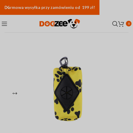
Darmowa
wysyłka
przy zamówieniu od 199 zł!
0