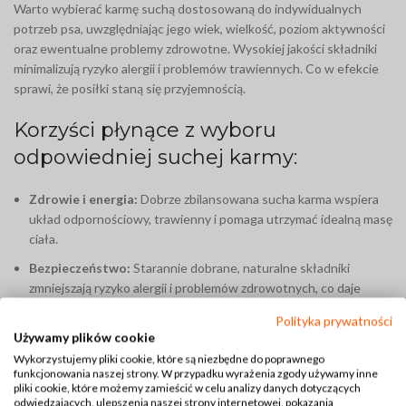
Warto wybierać karmę suchą dostosowaną do indywidualnych
potrzeb psa, uwzględniając jego wiek, wielkość, poziom aktywności
oraz ewentualne problemy zdrowotne. Wysokiej jakości składniki
minimalizują ryzyko alergii i problemów trawiennych. Co w efekcie
sprawi, że posiłki staną się przyjemnością.
Korzyści płynące z wyboru
odpowiedniej suchej karmy:
Zdrowie i energia:
Dobrze zbilansowana sucha karma wspiera
układ odpornościowy, trawienny i pomaga utrzymać idealną masę
ciała.
Bezpieczeństwo:
Starannie dobrane, naturalne składniki
zmniejszają ryzyko alergii i problemów zdrowotnych, co daje
pewność, że dbasz o zdrowie pupila.
Polityka prywatności
Budowanie więzi:
Zapewnienie smacznych i wartościowych
Używamy plików cookie
posiłków wzmacnia zaufanie i relację między psem a opiekunem,
Wykorzystujemy pliki cookie, które są niezbędne do poprawnego
funkcjonowania naszej strony. W przypadku wyrażenia zgody używamy inne
czyniąc wspólny czas przyjemniejszym.
pliki cookie, które możemy zamieścić w celu analizy danych dotyczących
odwiedzających, ulepszenia naszej strony internetowej, pokazania