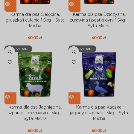
Karma dla psa Cielęcina,
Karma dla psa Dziczyzna,
gruszka i cukinia 1.5kg – Syta
żurawina i pestki dyni 1.5kg –
Micha
Syta Micha
60,00
zł
60,00
zł
WYPRZEDANE
WYPRZEDANE
Karma dla psa Jagnięcina,
Karma dla psa Kaczka,
szparagi i rozmaryn 1.5kg –
jagody i szpinak 1.5kg – Syta
Syta Micha
Micha
60,00
zł
60,00
zł