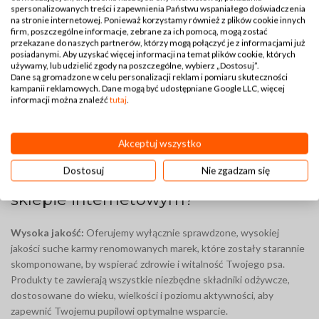
Podsumowując:
spersonalizowanych treści i zapewnienia Państwu wspaniałego doświadczenia
na stronie internetowej. Ponieważ korzystamy również z plików cookie innych
firm, poszczególne informacje, zebrane za ich pomocą, mogą zostać
Wybór odpowiedniej suchej karmy dla psa to nie tylko zaspokojenie
przekazane do naszych partnerów, którzy mogą połączyć je z informacjami już
posiadanymi. Aby uzyskać więcej informacji na temat plików cookie, których
jego głodu, ale przede wszystkim dbałość o zdrowie i samopoczucie
używamy, lub udzielić zgody na poszczególne, wybierz „Dostosuj”.
pupila każdego dnia. Wybierając suche karmy z naszego sklepu,
Dane są gromadzone w celu personalizacji reklam i pomiaru skuteczności
kampanii reklamowych. Dane mogą być udostępniane Google LLC, więcej
zapewniasz swojemu psu pełnowartościową dietę, która wspiera
informacji można znaleźć
tutaj
.
jego rozwój, witalność oraz długowieczność, pomagając mu cieszyć
się każdym dniem.
Akceptuj wszystko
Karma sucha dla psa – dlaczego
Dostosuj
Nie zgadzam się
warto wybrać produkty w naszym
sklepie internetowym?
Wysoka jakość:
Oferujemy wyłącznie sprawdzone, wysokiej
jakości suche karmy renomowanych marek, które zostały starannie
skomponowane, by wspierać zdrowie i witalność Twojego psa.
Produkty te zawierają wszystkie niezbędne składniki odżywcze,
dostosowane do wieku, wielkości i poziomu aktywności, aby
zapewnić Twojemu pupilowi optymalne wsparcie.