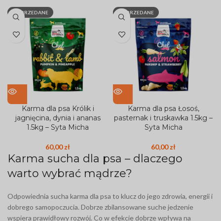
WYPRZEDANE
WYPRZEDANE
Karma dla psa Królik i
Karma dla psa Łosoś,
jagnięcina, dynia i ananas
pasternak i truskawka 1.5kg –
1.5kg – Syta Micha
Syta Micha
60,00
zł
60,00
zł
Karma sucha dla psa – dlaczego
warto wybrać mądrze?
Odpowiednia sucha karma dla psa to klucz do jego zdrowia, energii i
dobrego samopoczucia. Dobrze zbilansowane suche jedzenie
wspiera prawidłowy rozwój. Co w efekcie dobrze wpływa na