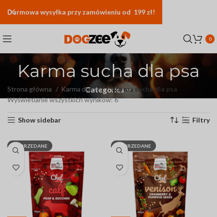
Darmowa
wysyłka
przy zamówieniu od 199 zł!
0
Karma sucha dla psa
Strona główna
Karma dla psa
Karma sucha dla psa
Categories
Wyświetlanie wszystkich wyników: 6
Show sidebar
Filtry
WYPRZEDANE
WYPRZEDANE