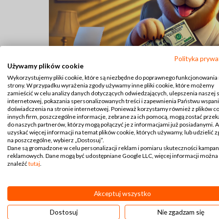
Polityka prywa
Używamy plików cookie
Wykorzystujemy pliki cookie, które są niezbędne do poprawnego funkcjonowania
strony. W przypadku wyrażenia zgody używamy inne pliki cookie, które możemy
zamieścić w celu analizy danych dotyczących odwiedzających, ulepszenia naszej 
internetowej, pokazania spersonalizowanych treści i zapewnienia Państwu wspan
doświadczenia na stronie internetowej. Ponieważ korzystamy również z plików c
innych firm, poszczególne informacje, zebrane za ich pomocą, mogą zostać prze
do naszych partnerów, którzy mogą połączyć je z informacjami już posiadanymi. 
uzyskać więcej informacji na temat plików cookie, których używamy, lub udzielić 
na poszczególne, wybierz „Dostosuj”.
Dane są gromadzone w celu personalizacji reklam i pomiaru skuteczności kampan
reklamowych. Dane mogą być udostępniane Google LLC, więcej informacji można
znaleźć
tutaj
.
Akceptuj wszystko
Dostosuj
Nie zgadzam się