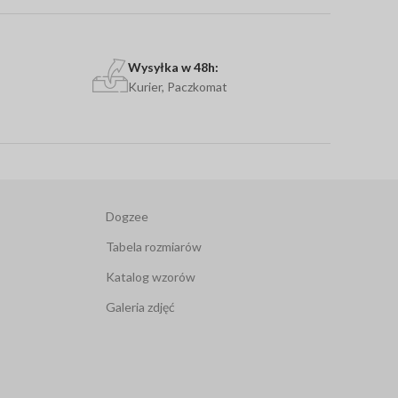
Wysyłka w 48h:
Kurier, Paczkomat
Popularny produkt
Bezpieczeństwo
Twojego psa oraz Twój
komfort
na
Bez
spacerach
jest dla nas priorytetem.
Dogzee
Sklep
Tabela rozmiarów
Katalog wzorów
Galeria zdjęć