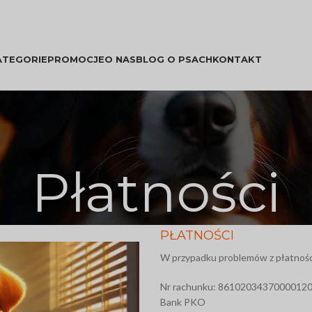
ATEGORIE
PROMOCJE
O NAS
BLOG O PSACH
KONTAKT
Płatności
PŁATNOŚCI
W przypadku problemów z płatnośc
Nr rachunku: 8610203437000012
Bank PKO