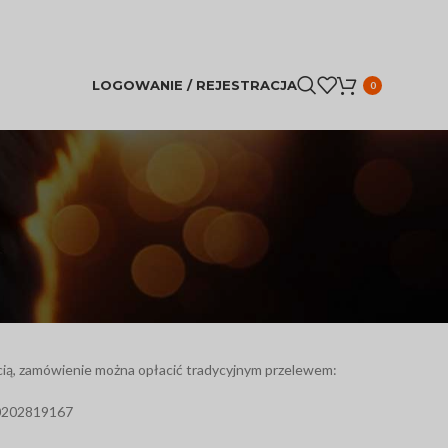
LOGOWANIE / REJESTRACJA
0
ią, zamówienie można opłacić tradycyjnym przelewem:
0202819167