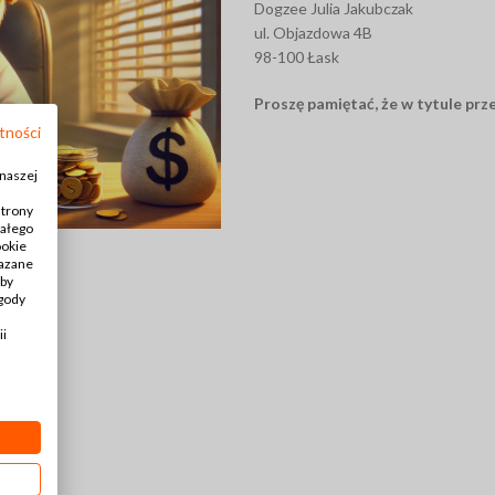
Dogzee Julia Jakubczak
ul. Objazdowa 4B
98-100 Łask
Proszę pamiętać, że
w tytule prz
tności
 naszej
strony
iałego
OBROŻA DLA PSA
ookie
kazane
Obroża z klamrą dla psa
Aby
zgody
Obroża półzaciskowa dla psa
ii
Obroża dla szczeniaka
Obroża przeciw kleszczom dla psa
ZOBACZ WSZYSTKO >