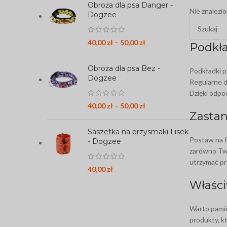
Obroża dla psa Danger -
Nie znalezi
Dogzee
40,00
zł
–
50,00
zł
Podkła
Obroża dla psa Bez -
Podkładki p
Dogzee
Regularne d
Dzięki odpo
40,00
zł
–
50,00
zł
Zastan
Saszetka na przysmaki Lisek
Postaw na f
- Dogzee
zarówno Twó
utrzymać pr
40,00
zł
Właści
Warto pamię
produkty, k