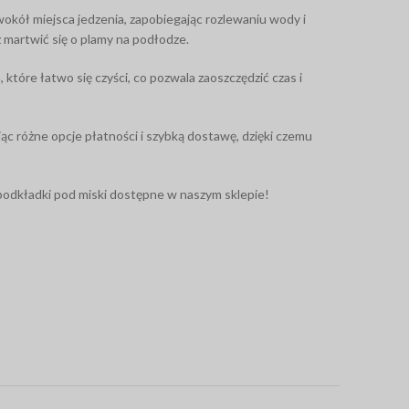
okół miejsca jedzenia, zapobiegając rozlewaniu wody i
sz martwić się o plamy na podłodze.
tóre łatwo się czyści, co pozwala zaoszczędzić czas i
c różne opcje płatności i szybką dostawę, dzięki czemu
podkładki pod miski dostępne w naszym sklepie!