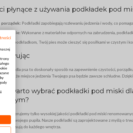
ci płynące z używania podkładek pod mis
i porządek:
Podkładki zapobiegają rozlewaniu jedzenia i wody, co pomag
yszczenie:
Wykonane z materiałów odpornych na zabrudzenia, podkładki
tności
:
Dzięki podkładkom, Twój pies może cieszyć się posiłkami w czystym i 
 naszej
mowując
strony
iałego
ookie
od miski dla psa to doskonały sposób na zapewnienie czystości, porządku
kazane
sprawisz, że miejsce jedzenia Twojego psa będzie zawsze schludne. Dzięki
Aby
zgody
go warto wybrać podkładki pod miski dl
ii
netowym?
ość:
Oferujemy tylko wysokiej jakości podkładki pod miski renomowanyc
iłków Twojego pupila. Nasze podkładki są zaprojektowane z myślą o trwał
nale pasują do każdego wnętrza.