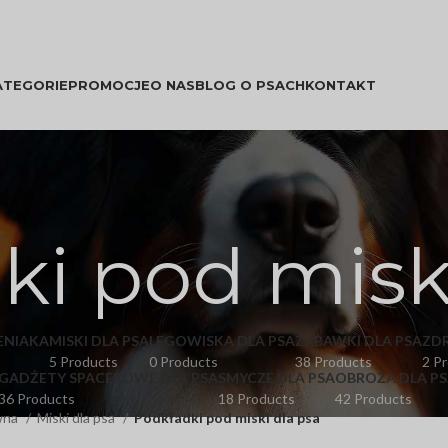
ATEGORIE
PROMOCJE
O NAS
BLOG O PSACH
KONTAKT
ki pod miski
ENIAKA
MISKI DLA PSA
LEGOWISKA DLA PSA
ZABAWKI DLA PSA
ZD
5 Products
0 Products
38 Products
2 P
GADŻETY SPACEROWE DLA PSA
SMYCZE DLA PSA
OBROŻA DLA PS
36 Products
18 Products
42 Products
wna
Miski dla psa
Podkładki pod miski dla psa