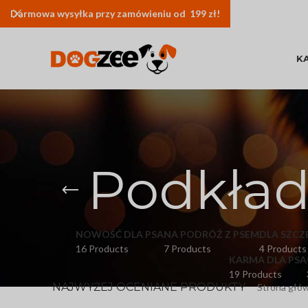
Darmowa
wysyłka
przy zamówieniu od 199 zł!
K
Podkład
NOWOŚĆ DLA PSA
NA PODRÓŻ Z PSEM
DLA SZCZ
16 Products
7 Products
4 Products
KARMA DLA PSA
19 Products
NAJWYŻEJ OCENIANE PRODUKTY
Strona głó