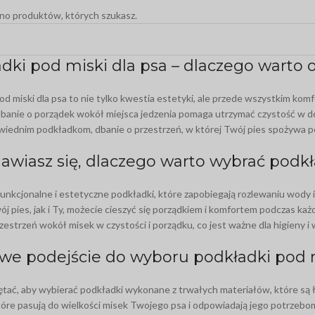
ono produktów, których szukasz.
dki pod miski dla psa – dlaczego warto 
od miski dla psa to nie tylko kwestia estetyki, ale przede wszystkim kom
banie o porządek wokół miejsca jedzenia pomaga utrzymać czystość w do
wiednim podkładkom, dbanie o przestrzeń, w której Twój pies spożywa pos
OBROŻA DLA PSA
awiasz się, dlaczego warto wybrać podk
Obroża z klamrą dla psa
unkcjonalne i estetyczne podkładki, które zapobiegają rozlewaniu wody i j
Obroża półzaciskowa dla psa
j pies, jak i Ty, możecie cieszyć się porządkiem i komfortem podczas ka
zestrzeń wokół misek w czystości i porządku, co jest ważne dla higieny i
Obroża dla szczeniaka
Obroża przeciw kleszczom dla psa
we podejście do wyboru podkładki pod m
ZOBACZ WSZYSTKO >
tać, aby wybierać podkładki wykonane z trwałych materiałów, które są ł
tóre pasują do wielkości misek Twojego psa i odpowiadają jego potrzebo