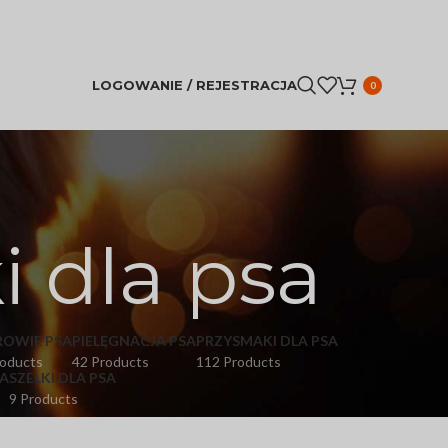
LOGOWANIE / REJESTRACJA
0
 dla psa
ROWIE PSA
PIELĘGNACJA PSA
PRZYSMAKI DLA PSA
roducts
42 Products
112 Products
A
SZELKI DLA PSA
9 Products