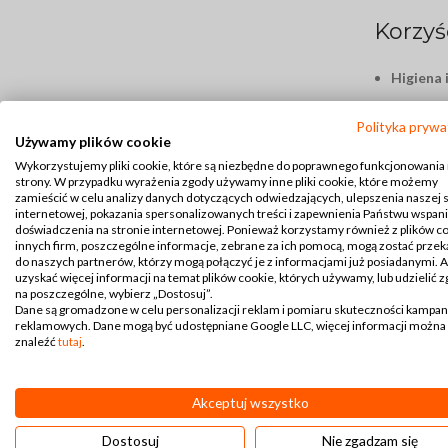
Korzyś
Higiena 
Łatwe cz
Polityka prywa
Używamy plików cookie
Komfort
Wykorzystujemy pliki cookie, które są niezbędne do poprawnego funkcjonowania
strony. W przypadku wyrażenia zgody używamy inne pliki cookie, które możemy
Podsu
zamieścić w celu analizy danych dotyczących odwiedzających, ulepszenia naszej 
internetowej, pokazania spersonalizowanych treści i zapewnienia Państwu wspan
doświadczenia na stronie internetowej. Ponieważ korzystamy również z plików c
Podkładki p
innych firm, poszczególne informacje, zebrane za ich pomocą, mogą zostać prze
podkładki, 
do naszych partnerów, którzy mogą połączyć je z informacjami już posiadanymi. 
uzyskać więcej informacji na temat plików cookie, których używamy, lub udzielić 
na poszczególne, wybierz „Dostosuj”.
Dlacze
Dane są gromadzone w celu personalizacji reklam i pomiaru skuteczności kampan
reklamowych. Dane mogą być udostępniane Google LLC, więcej informacji można
inter
znaleźć
tutaj
.
Wysoka jak
Akceptuj wszystko
podczas pos
czemu dosko
Dostosuj
Nie zgadzam się