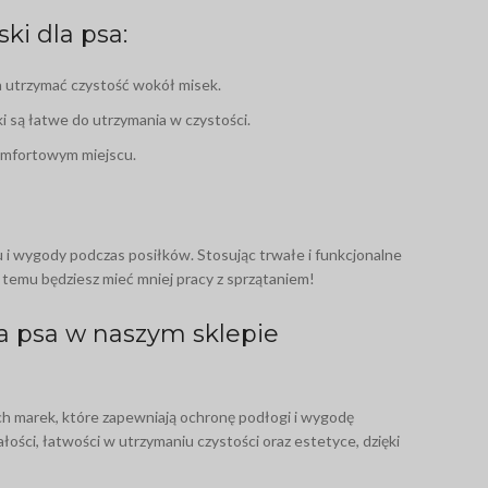
ki dla psa:
a utrzymać czystość wokół misek.
 są łatwe do utrzymania w czystości.
Popularny produkt
komfortowym miejscu.
Bezpieczeństwo
Twojego psa oraz Twój
komfort
na
Bez
spacerach
jest dla nas priorytetem.
 i wygody podczas posiłków. Stosując trwałe i funkcjonalne
Sklep
 temu będziesz mieć mniej pracy z sprzątaniem!
a psa w naszym sklepie
h marek, które zapewniają ochronę podłogi i wygodę
ości, łatwości w utrzymaniu czystości oraz estetyce, dzięki