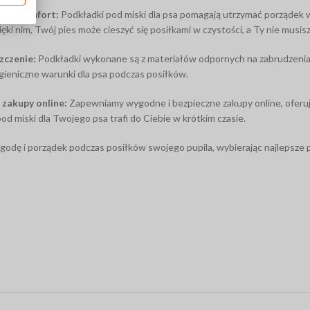
ść i komfort:
Podkładki pod miski dla psa pomagają utrzymać porządek w
ięki nim, Twój pies może cieszyć się posiłkami w czystości, a Ty nie musi
zczenie:
Podkładki wykonane są z materiałów odpornych na zabrudzenia, k
gieniczne warunki dla psa podczas posiłków.
 zakupy online:
Zapewniamy wygodne i bezpieczne zakupy online, oferują
od miski dla Twojego psa trafi do Ciebie w krótkim czasie.
godę i porządek podczas posiłków swojego pupila, wybierając najlepsze 