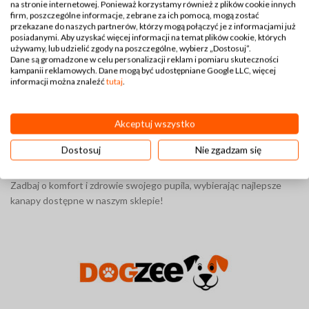
na stronie internetowej. Ponieważ korzystamy również z plików cookie innych
odpornych na zarysowania i codzienne użytkowanie. Wybierając
firm, poszczególne informacje, zebrane za ich pomocą, mogą zostać
kanapy z naszego asortymentu, możesz być pewien, że będą służyć
przekazane do naszych partnerów, którzy mogą połączyć je z informacjami już
przez długi czas, a ich design będzie doskonale pasować do
posiadanymi. Aby uzyskać więcej informacji na temat plików cookie, których
używamy, lub udzielić zgody na poszczególne, wybierz „Dostosuj”.
Twojego wnętrza.
Dane są gromadzone w celu personalizacji reklam i pomiaru skuteczności
kampanii reklamowych. Dane mogą być udostępniane Google LLC, więcej
Bezpieczne zakupy online:
Oferujemy wygodne i bezpieczne
informacji można znaleźć
tutaj
.
zakupy online z różnymi opcjami płatności oraz szybką dostawą,
dzięki czemu idealna kanapa dla Twojego psa trafi do Ciebie w
Akceptuj wszystko
krótkim czasie. Zapewniamy również wsparcie w wyborze
odpowiedniego produktu – wszystko, aby Twój pies mógł cieszyć
Dostosuj
Nie zgadzam się
się swoim nowym miejscem wypoczynku jak najszybciej.
Zadbaj o komfort i zdrowie swojego pupila, wybierając najlepsze
kanapy dostępne w naszym sklepie!