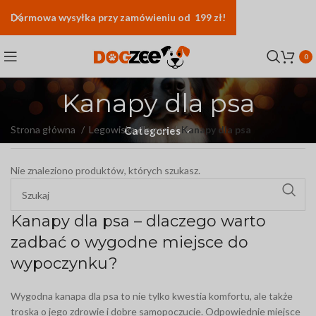
Darmowa
wysyłka
przy zamówieniu od 199 zł!
0
Kanapy dla psa
Strona główna
Legowiska dla psa
Kanapy dla psa
Categories
Nie znaleziono produktów, których szukasz.
Kanapy dla psa – dlaczego warto
zadbać o wygodne miejsce do
wypoczynku?
Wygodna kanapa dla psa to nie tylko kwestia komfortu, ale także
troska o jego zdrowie i dobre samopoczucie. Odpowiednie miejsce