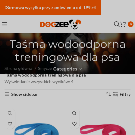
Darmowa
wysyłka
przy zamówieniu od 199 zł!
0
Taśma wodoodporna
treningowa dla psa
Strona główna
Smycze dla psa
Categories
Taśma wodoodporna treningowa dla psa
Wyświetlanie wszystkich wyników: 4
Show sidebar
Filtry