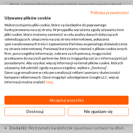
dłoni, a antypoślizgowa powierzchnia zapewnia pewny chwyt.
Polityka prywatności
Higieniczna i trwała:
Antybakteryjna powłoka i łatwość
Używamy plików cookie
czyszczenia sprawiają, że taśma zawsze pozostaje w doskonałym
Wykorzystujemy pliki cookie, które są niezbędne do poprawnego
stanie.
funkcjonowania naszej strony. W przypadku wyrażenia zgody używamy inne
pliki cookie, które możemy zamieścić w celu analizy danych dotyczących
Uniwersalność:
Dzięki długości 5 metrów i różnym szerokościom
odwiedzających, ulepszenia naszej strony internetowej, pokazania
(1.6 cm i 2.5 cm) taśma nadaje się zarówno do treningu, jak i
spersonalizowanych treści i zapewnienia Państwu wspaniałego doświadczenia
na stronie internetowej. Ponieważ korzystamy również z plików cookie innych
spacerów.
firm, poszczególne informacje, zebrane za ich pomocą, mogą zostać
przekazane do naszych partnerów, którzy mogą połączyć je z informacjami już
Cechy szczególne produktu:
posiadanymi. Aby uzyskać więcej informacji na temat plików cookie, których
używamy, lub udzielić zgody na poszczególne, wybierz „Dostosuj”.
Dane są gromadzone w celu personalizacji reklam i pomiaru skuteczności
Długość:
5 metrów.
kampanii reklamowych. Dane mogą być udostępniane Google LLC, więcej
informacji można znaleźć
tutaj
.
Szerokość:
16 mm (1.6 cm) lub 25 mm (2.5 cm) z solidnym
karabińczykiem.
Akceptuj wszystko
Materiał:
PVC pokryty TPU – odporność na wodę, brud i
bakterie.
Dostosuj
Nie zgadzam się
Struktura:
Antypoślizgowa powierzchnia plastra miodu.
Dodatki:
Wytrzymały karabińczyk spustowy i uchwyt na dłoń.