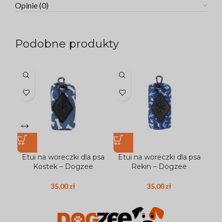
Opinie (0)
Podobne produkty
Etui na woreczki dla psa
Etui na woreczki dla psa
Et
Kostek – Dogzee
Rekin – Dogzee
35,00
zł
35,00
zł