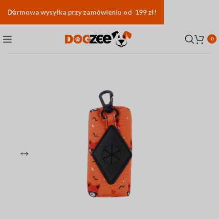
Darmowa
wysyłka
przy zamówieniu od 199 zł!
0