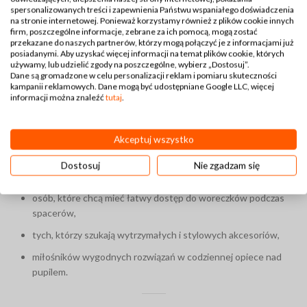
jednocześnie mieści odpowiednią ilość woreczków. Dostępne
spersonalizowanych treści i zapewnienia Państwu wspaniałego doświadczenia
w różnych kolorach i wzorach, doskonale dopasowuje się do
na stronie internetowej. Ponieważ korzystamy również z plików cookie innych
firm, poszczególne informacje, zebrane za ich pomocą, mogą zostać
stylu właściciela i psa, stając się nie tylko funkcjonalnym, ale
przekazane do naszych partnerów, którzy mogą połączyć je z informacjami już
także estetycznym dodatkiem.
posiadanymi. Aby uzyskać więcej informacji na temat plików cookie, których
używamy, lub udzielić zgody na poszczególne, wybierz „Dostosuj”.
Dane są gromadzone w celu personalizacji reklam i pomiaru skuteczności
kampanii reklamowych. Dane mogą być udostępniane Google LLC, więcej
Dla kogo jest etui na woreczki dla
informacji można znaleźć
tutaj
.
psa?
Akceptuj wszystko
Etui idealnie sprawdzi się dla:
Dostosuj
Nie zgadzam się
właścicieli psów ceniących praktyczność i porządek,
osób, które chcą mieć łatwy dostęp do woreczków podczas
spacerów,
tych, którzy szukają wytrzymałych i stylowych akcesoriów,
miłośników wygodnych rozwiązań w codziennej opiece nad
pupilem.