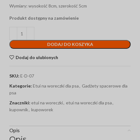
Wymiary: wysokość 8cm, szerokość 5cm
Produkt dostępny na zamówienie
DODAJ DO KOSZYKA
Dodaj do ulubionych
SKU:
E-D-07
Kategorie:
Etui na woreczki dla psa
,
Gadżety spacerowe dla
psa
Znaczniki:
etui na woreczki
,
etui na woreczki dla psa
,
kupownik
,
kupoworek
Opis
Opis