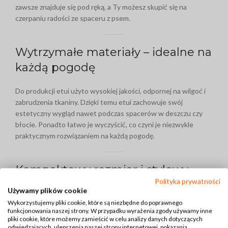
zawsze znajduje się pod ręką, a Ty możesz skupić się na
czerpaniu radości ze spaceru z psem.
Wytrzymałe materiały – idealne na
każdą pogodę
Do produkcji etui użyto wysokiej jakości, odpornej na wilgoć i
zabrudzenia tkaniny. Dzięki temu etui zachowuje swój
estetyczny wygląd nawet podczas spacerów w deszczu czy
błocie. Ponadto łatwo je wyczyścić, co czyni je niezwykle
praktycznym rozwiązaniem na każdą pogodę.
Kompaktowy rozmiar i stylowy
Polityka prywatności
design
Używamy plików cookie
Wykorzystujemy pliki cookie, które są niezbędne do poprawnego
Etui na woreczki dla psa wyróżnia się kompaktowym
funkcjonowania naszej strony. W przypadku wyrażenia zgody używamy inne
pliki cookie, które możemy zamieścić w celu analizy danych dotyczących
rozmiarem, dzięki czemu nie zajmuje dużo miejsca, ale
odwiedzających, ulepszenia naszej strony internetowej, pokazania