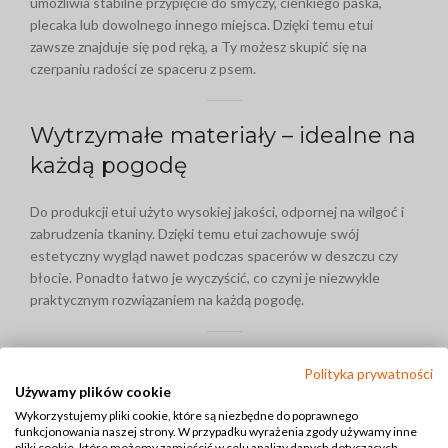
umożliwia stabilne przypięcie do smyczy, cienkiego paska,
plecaka lub dowolnego innego miejsca. Dzięki temu etui
zawsze znajduje się pod ręką, a Ty możesz skupić się na
czerpaniu radości ze spaceru z psem.
Wytrzymałe materiały – idealne na
każdą pogodę
Do produkcji etui użyto wysokiej jakości, odpornej na wilgoć i
zabrudzenia tkaniny. Dzięki temu etui zachowuje swój
estetyczny wygląd nawet podczas spacerów w deszczu czy
błocie. Ponadto łatwo je wyczyścić, co czyni je niezwykle
praktycznym rozwiązaniem na każdą pogodę.
Kompaktowy rozmiar i stylowy
Polityka prywatności
Używamy plików cookie
design
Wykorzystujemy pliki cookie, które są niezbędne do poprawnego
funkcjonowania naszej strony. W przypadku wyrażenia zgody używamy inne
Etui na woreczki dla psa wyróżnia się kompaktowym
pliki cookie, które możemy zamieścić w celu analizy danych dotyczących