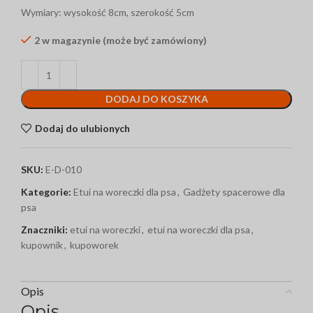
Wymiary: wysokość 8cm, szerokość 5cm
2 w magazynie (może być zamówiony)
DODAJ DO KOSZYKA
Dodaj do ulubionych
SKU:
E-D-010
Kategorie:
Etui na woreczki dla psa
,
Gadżety spacerowe dla
psa
Znaczniki:
etui na woreczki
,
etui na woreczki dla psa
,
kupownik
,
kupoworek
Opis
Opis