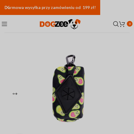
Darmowa
wysyłka
przy zamówieniu od 199 zł!
0