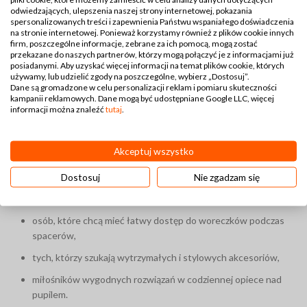
odwiedzających, ulepszenia naszej strony internetowej, pokazania
rozmiarem, dzięki czemu nie zajmuje dużo miejsca, ale
spersonalizowanych treści i zapewnienia Państwu wspaniałego doświadczenia
jednocześnie mieści odpowiednią ilość woreczków. Dostępne
na stronie internetowej. Ponieważ korzystamy również z plików cookie innych
w różnych kolorach i wzorach, doskonale dopasowuje się do
firm, poszczególne informacje, zebrane za ich pomocą, mogą zostać
przekazane do naszych partnerów, którzy mogą połączyć je z informacjami już
stylu właściciela i psa, stając się nie tylko funkcjonalnym, ale
posiadanymi. Aby uzyskać więcej informacji na temat plików cookie, których
także estetycznym dodatkiem.
używamy, lub udzielić zgody na poszczególne, wybierz „Dostosuj”.
Dane są gromadzone w celu personalizacji reklam i pomiaru skuteczności
kampanii reklamowych. Dane mogą być udostępniane Google LLC, więcej
informacji można znaleźć
tutaj
.
Dla kogo jest etui na woreczki dla
psa?
Akceptuj wszystko
Etui idealnie sprawdzi się dla:
Dostosuj
Nie zgadzam się
właścicieli psów ceniących praktyczność i porządek,
osób, które chcą mieć łatwy dostęp do woreczków podczas
spacerów,
tych, którzy szukają wytrzymałych i stylowych akcesoriów,
miłośników wygodnych rozwiązań w codziennej opiece nad
pupilem.