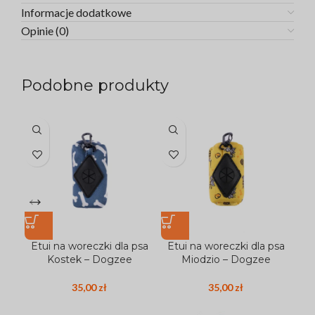
Informacje dodatkowe
Opinie (0)
Podobne produkty
Etui na woreczki dla psa
Etui na woreczki dla psa
Et
Kostek – Dogzee
Miodzio – Dogzee
35,00
zł
35,00
zł