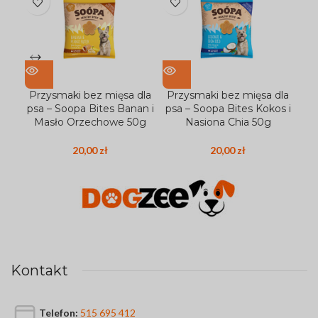
Przysmaki bez mięsa dla
Przysmaki bez mięsa dla
Pr
psa – Soopa Bites Banan i
psa – Soopa Bites Kokos i
Masło Orzechowe 50g
Nasiona Chia 50g
20,00
zł
20,00
zł
Kontakt
Telefon:
515 695 412