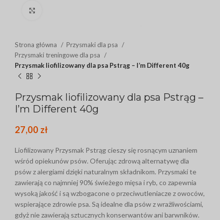
Click to enlarge
Strona główna
Przysmaki dla psa
Przysmaki treningowe dla psa
Przysmak liofilizowany dla psa Pstrąg – I’m Different 40g
Przysmak liofilizowany dla psa Pstrąg –
I’m Different 40g
27,00
zł
Liofilizowany Przysmak Pstrąg cieszy się rosnącym uznaniem
wśród opiekunów psów. Oferując zdrową alternatywę dla
psów z alergiami dzięki naturalnym składnikom. Przysmaki te
zawierają co najmniej 90% świeżego mięsa i ryb, co zapewnia
wysoką jakość i są wzbogacone o przeciwutleniacze z owoców,
wspierające zdrowie psa. Są idealne dla psów z wrażliwościami,
gdyż nie zawierają sztucznych konserwantów ani barwników.