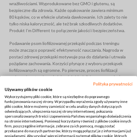
wrażliwościami. Wyprodukowane bez GMO i glutenu, są
bezpieczne dla zdrowia. Każde opakowanie zawiera minimum
80 kąsków, co w efekcie ułatwia dawkowanie. Ich zalety to nie
tylko niska kaloryczność, ale też brak szkodliwych dodatków.
Produkt I’m Different to połączenie jakości i bezpieczeństwa.
Podawanie psom liofilizowanej przekąski podczas treningu
może znacząco poprawić efektywność nauczania. Nagroda w
postaci zdrowej przekąski motywuje psa do działania i utrwala
pożądane zachowania. Korzyści płynące z wyboru przekąsek
liofilizowanych są ogromne. Po pierwsze, proces liofilizacji
zachowuje naturalne właściwości składników, co sprawia, że
są one bardziej przyswajalne dla psów. Po drugie, zawartość
Polityka prywatności
Używamy plików cookie
wysokiej jakości mięsa i owoców bogatych w antyoksydanty
Wykorzystujemy pliki cookie, które są niezbędne do poprawnego
wspiera ogólną kondycję i zdrowie psa.
funkcjonowania naszej strony. W przypadku wyrażenia zgody używamy inne
pliki cookie, które możemy zamieścić w celu analizy danych dotyczących
Podsumowanie przysmaku
odwiedzających, ulepszenia naszej strony internetowej, pokazania
spersonalizowanych treści i zapewnienia Państwu wspaniałego doświadczenia
na stronie internetowej. Ponieważ korzystamy również z plików cookie innych
Podsumowując, liofilizowana przekąska dla psa stanowi
firm, poszczególne informacje, zebrane za ich pomocą, mogą zostać
przekazane do naszych partnerów, którzy mogą połączyć je z informacjami już
znakomitą alternatywę dla tradycyjnych smakołyków.
posiadanymi. Aby uzyskać więcej informacji na temat plików cookie, których