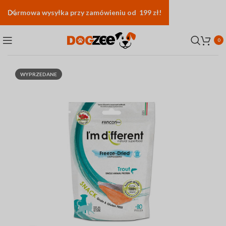
Darmowa
wysyłka
przy zamówieniu od 199 zł!
0
WYPRZEDANE