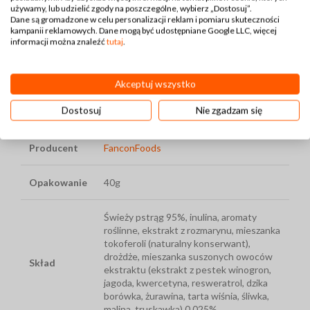
Wprowadzenie jej do diety psa w trakcie treningu może
używamy, lub udzielić zgody na poszczególne, wybierz „Dostosuj”.
przynieść korzyści zarówno dla zdrowia, jak i efektywności
Dane są gromadzone w celu personalizacji reklam i pomiaru skuteczności
kampanii reklamowych. Dane mogą być udostępniane Google LLC, więcej
treningowej.
informacji można znaleźć
tutaj
.
Bezpieczeństwo żywności: ten produkt zawiera surowe
mięso. Pamiętaj, aby umyć ręce po przygotowaniu i umyć
Akceptuj wszystko
miskę po każdym karmieniu. Zawsze zostawiaj zapas
świeżej wody dla swojego pupila.
Dostosuj
Nie zgadzam się
Producent
FanconFoods
Opakowanie
40g
Świeży pstrąg 95%, inulina, aromaty
roślinne, ekstrakt z rozmarynu, mieszanka
tokoferoli (naturalny konserwant),
drożdże, mieszanka suszonych owoców
Skład
ekstraktu (ekstrakt z pestek winogron,
jagoda, kwercetyna, resweratrol, dzika
borówka, żurawina, tarta wiśnia, śliwka,
malina, truskawka) 0,025%