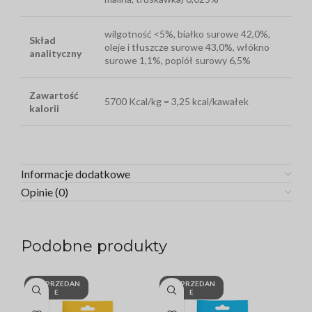
wilgotność <5%, białko surowe 42,0%,
Skład
oleje i tłuszcze surowe 43,0%, włókno
analityczny
surowe 1,1%, popiół surowy 6,5%
Zawartość
5700 Kcal/kg = 3,25 kcal/kawałek
kalorii
Informacje dodatkowe
Opinie (0)
Podobne produkty
WYPRZEDAN
WYPRZEDAN
W
E
E