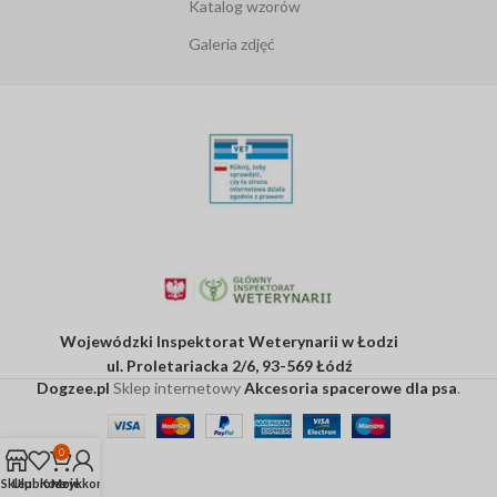
Katalog wzorów
Galeria zdjęć
Wojewódzki Inspektorat Weterynarii w Łodzi
ul. Proletariacka 2/6, 93-569 Łódź
Dogzee.pl
Sklep internetowy
Akcesoria spacerowe dla psa
.
0
Sklep
Ulubione
Koszyk
Moje konto