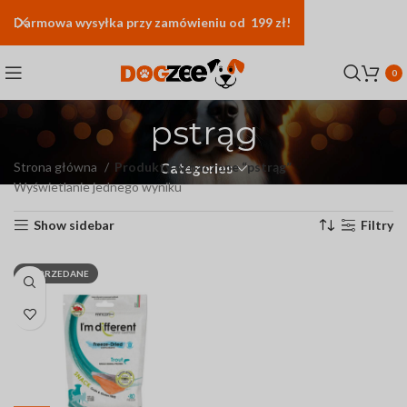
Darmowa
wysyłka
przy zamówieniu od 199 zł!
0
pstrąg
Strona główna
Produkty oznaczone “pstrąg”
Categories
Wyświetlanie jednego wyniku
Show sidebar
Filtry
WYPRZEDANE