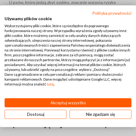
U psów, które jedzą zbyt szybko, znacznie wzrasta ryzyko
problemów zdrowotnych, takich jak skręt żołądka. To
Polityka prywatności
niebezpieczny stan, który wymaga natychmiastowej pomocy
Używamy plików cookie
weterynaryjnej. Poza tym, łapczywe jedzenie prowadzi do
Wykorzystujemy pliki cookie, które są niezbędne do poprawnego
nadmiernego połykania powietrza, co wywołuje wzdęcia i
funkcjonowania naszej strony. W przypadku wyrażenia zgody używamy inne
dyskomfort. Dzięki misce spowalniającej jedzenie, pies je
pliki cookie, które możemy zamieścić w celu analizy danych dotyczących
odwiedzających, ulepszenia naszej strony internetowej, pokazania
spokojniej i dokładniej przeżuwa pokarm, co korzystnie
spersonalizowanych treści i zapewnienia Państwu wspaniałego doświadczenia
wpływa na jego ogólne samopoczucie. Ponadto angażujący
na stronie internetowej. Ponieważ korzystamy również z plików cookie innych
firm, poszczególne informacje, zebrane za ich pomocą, mogą zostać
sposób podawania jedzenia pomaga w redukowaniu stresu i
przekazane do naszych partnerów, którzy mogą połączyć je z informacjami już
frustracji.
posiadanymi. Aby uzyskać więcej informacji na temat plików cookie, których
używamy, lub udzielić zgody na poszczególne, wybierz „Dostosuj”.
Dane są gromadzone w celu personalizacji reklam i pomiaru skuteczności
Uwaga:
Mimo że miska jest bezpieczna, nie należy zostawiać
kampanii reklamowych. Dane mogą być udostępniane Google LLC, więcej
psa samego z gryzakiem lub miską bez nadzoru, zwłaszcza przy
informacji można znaleźć
tutaj
.
pierwszym użyciu. Obserwacja pozwala upewnić się, że zwierzę
właściwie korzysta z produktu.
Akceptuj wszystko
Specyfikacja produktu – Miska
Dostosuj
Nie zgadzam się
spowalniająca jedzenie dla psa