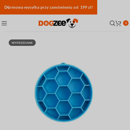
Darmowa
wysyłka
przy zamówieniu od 199 zł!
0
WYPRZEDANE