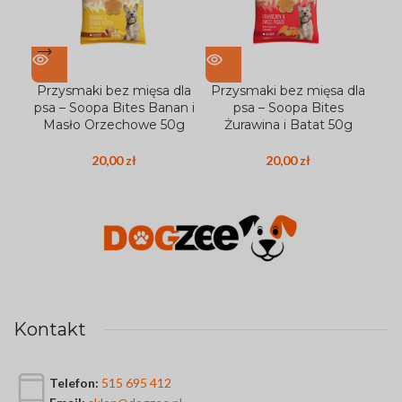
Przysmaki bez mięsa dla
Przysmaki bez mięsa dla
Pr
psa – Soopa Bites Banan i
psa – Soopa Bites
ps
Masło Orzechowe 50g
Żurawina i Batat 50g
J
20,00
zł
20,00
zł
Kontakt
Telefon:
515 695 412