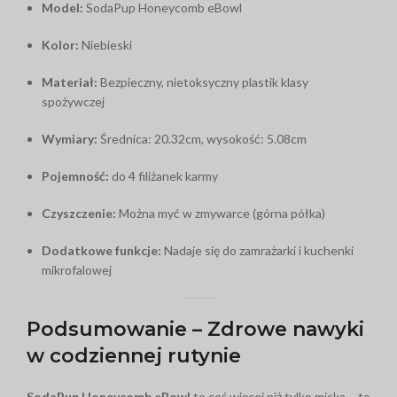
Model:
SodaPup Honeycomb eBowl
Kolor:
Niebieski
Materiał:
Bezpieczny, nietoksyczny plastik klasy
spożywczej
Wymiary:
Średnica: 20.32cm, wysokość: 5.08cm
Pojemność:
do 4 filiżanek karmy
Czyszczenie:
Można myć w zmywarce (górna półka)
Dodatkowe funkcje:
Nadaje się do zamrażarki i kuchenki
mikrofalowej
Podsumowanie – Zdrowe nawyki
w codziennej rutynie
SodaPup Honeycomb eBowl
to coś więcej niż tylko miska – to