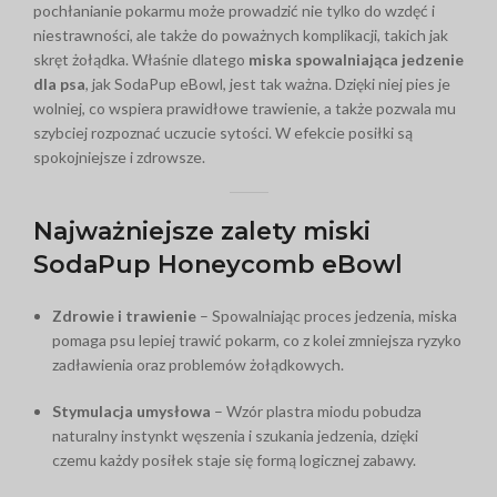
pochłanianie pokarmu może prowadzić nie tylko do wzdęć i
niestrawności, ale także do poważnych komplikacji, takich jak
skręt żołądka. Właśnie dlatego
miska spowalniająca jedzenie
dla psa
, jak SodaPup eBowl, jest tak ważna. Dzięki niej pies je
wolniej, co wspiera prawidłowe trawienie, a także pozwala mu
szybciej rozpoznać uczucie sytości. W efekcie posiłki są
spokojniejsze i zdrowsze.
Najważniejsze zalety miski
SodaPup Honeycomb eBowl
Zdrowie i trawienie
– Spowalniając proces jedzenia, miska
pomaga psu lepiej trawić pokarm, co z kolei zmniejsza ryzyko
zadławienia oraz problemów żołądkowych.
Stymulacja umysłowa
– Wzór plastra miodu pobudza
naturalny instynkt węszenia i szukania jedzenia, dzięki
czemu każdy posiłek staje się formą logicznej zabawy.