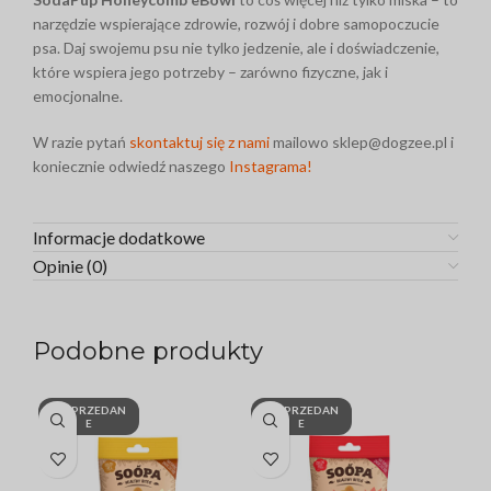
narzędzie wspierające zdrowie, rozwój i dobre samopoczucie
psa. Daj swojemu psu nie tylko jedzenie, ale i doświadczenie,
które wspiera jego potrzeby – zarówno fizyczne, jak i
emocjonalne.
W razie pytań
skontaktuj się z nami
mailowo sklep@dogzee.pl i
koniecznie odwiedź naszego
Instagrama!
Informacje dodatkowe
Opinie (0)
Podobne produkty
WYPRZEDAN
WYPRZEDAN
W
E
E