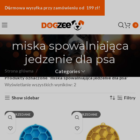
Darmowa
wysyłka
przy zamówieniu od 199 zł!
0
miska spowalniająca
jedzenie dla psa
Strona główna
Categories
Produkty oznaczone “miska spowalniająca jedzenie dla psa”
Wyświetlanie wszystkich wyników: 2
Show sidebar
Filtry
WYPRZEDANE
WYPRZEDANE