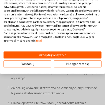
pliki cookie, które możemy zamieścić w celu analizy danych dotyczących
bezpieczna i odpowiednia również dla szczeniąt oraz kotów,
odwiedzających, ulepszenia naszej strony internetowej, pokazania
spersonalizowanych treści i zapewnienia Państwu wspaniałego doświadczenia
ergonomiczny kształt ułatwia codzienne stosowanie.
na stronie internetowej. Ponieważ korzystamy również z plików cookie innych
firm, poszczególne informacje, zebrane za ich pomocą, mogą zostać
przekazane do naszych partnerów, którzy mogą połączyć je z informacjami już
posiadanymi. Aby uzyskać więcej informacji na temat plików cookie, których
Jak używać szczoteczki AIO
używamy, lub udzielić zgody na poszczególne, wybierz „Dostosuj”.
Dane są gromadzone w celu personalizacji reklam i pomiaru skuteczności
NATURE
kampanii reklamowych. Dane mogą być udostępniane Google LLC, więcej
informacji można znaleźć
tutaj
.
Aby zapewnić pupilowi skuteczną pielęgnację:
Akceptuj wszystko
Przed pierwszym użyciem szczoteczkę należy wyparzyć w
gorącej wodzie.
Dostosuj
Nie zgadzam się
Po każdym szczotkowaniu zębów należy dokładnie ją umyć i
wysuszyć.
Zaleca się wymianę szczoteczki co 2 miesiące, aby utrzymać
higienę i skuteczność szczotkowania.
Dla najlepszych efektów stosuj szczoteczkę razem z