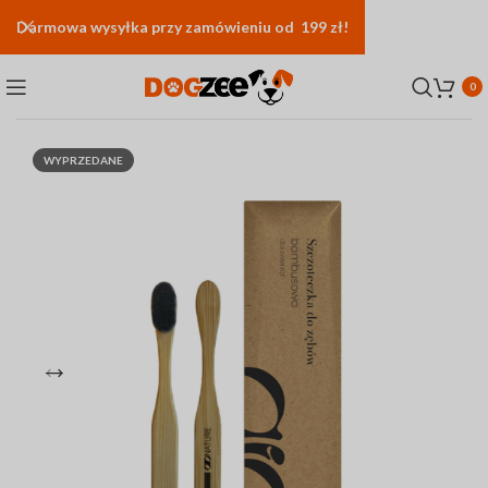
Darmowa
wysyłka
przy zamówieniu od 199 zł!
0
WYPRZEDANE