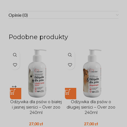
Opinie (0)
Podobne produkty
Odżywka dla psów o białej
Odżywka dla psów o
i jasnej sierści – Over zoo
długiej sierści – Over zoo
za
240ml
240ml
27,00
zł
27,00
zł