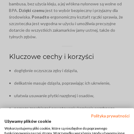
bambusa, bez użycia kleju, a jej włókna nylonowe są wolne od
BPA.
Dzięki czemu
jest to wybór bezpieczny i przyjazny dla
środowiska.
Ponadto
ergonomiczny kształt rączki sprawia, że
szczoteczka jest wygodna w użyciu i umożliwia precyzyjne
dotarcie do wszystkich zakamarków jamy ustnej, także do
tylnych zębów.
Kluczowe cechy i korzyści
dogłębnie oczyszcza zęby i dziąsła,
delikatnie masuje dziąsła, poprawiając ich ukrwienie,
ułatwia usuwanie płytki nazębnej i osadów,
pomaga zapobiegać powstawaniu kamienia nazębnego,
Polityka prywatności
jest ekologiczna, wykonana z bambusa i włókien wolnych od
Używamy plików cookie
BPA,
Wykorzystujemy pliki cookie, które są niezbędne do poprawnego
funkcjonowania naszej strony. W przypadku wyrażenia zgody używamy inne