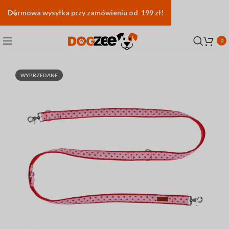
Darmowa
wysyłka
przy zamówieniu od 199 zł!
0
WYPRZEDANE