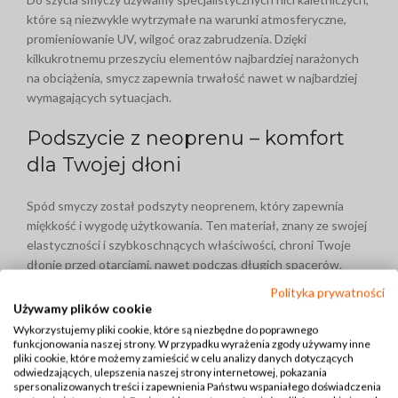
które są niezwykle wytrzymałe na warunki atmosferyczne,
promieniowanie UV, wilgoć oraz zabrudzenia. Dzięki
kilkukrotnemu przeszyciu elementów najbardziej narażonych
na obciążenia, smycz zapewnia trwałość nawet w najbardziej
wymagających sytuacjach.
Podszycie z neoprenu – komfort
dla Twojej dłoni
Spód smyczy został podszyty neoprenem, który zapewnia
miękkość i wygodę użytkowania. Ten materiał, znany ze swojej
elastyczności i szybkoschnących właściwości, chroni Twoje
dłonie przed otarciami, nawet podczas długich spacerów.
Dzięki temu rozwiązaniu spacery stają się bardziej komfortowe.
Polityka prywatności
Używamy plików cookie
Dlaczego warto wybrać smycz
Wykorzystujemy pliki cookie, które są niezbędne do poprawnego
funkcjonowania naszej strony. W przypadku wyrażenia zgody używamy inne
przepinaną dla psa Love
pliki cookie, które możemy zamieścić w celu analizy danych dotyczących
odwiedzających, ulepszenia naszej strony internetowej, pokazania
spersonalizowanych treści i zapewnienia Państwu wspaniałego doświadczenia
Wytrzymały karabińczyk spustowy.