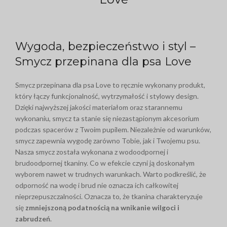
Wygoda, bezpieczeństwo i styl –
Smycz przepinana dla psa Love
Smycz przepinana dla psa Love to ręcznie wykonany produkt,
który łączy funkcjonalność, wytrzymałość i stylowy design.
Dzięki najwyższej jakości materiałom oraz starannemu
wykonaniu, smycz ta stanie się niezastąpionym akcesorium
podczas spacerów z Twoim pupilem. Niezależnie od warunków,
smycz zapewnia wygodę zarówno Tobie, jak i Twojemu psu.
Nasza smycz została wykonana z wodoodpornej i
brudoodpornej tkaniny. Co w efekcie czyni ją doskonałym
wyborem nawet w trudnych warunkach. Warto podkreślić, że
odporność na wodę i brud nie oznacza ich całkowitej
nieprzepuszczalności. Oznacza to, że tkanina charakteryzuje
się
zmniejszoną podatnością na wnikanie wilgoci i
zabrudzeń
.