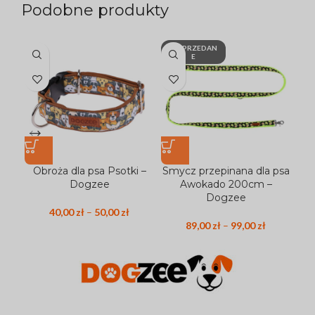
Podobne produkty
WYPRZEDAN
W
E
Obroża dla psa Psotki –
Smycz przepinana dla psa
Smy
Dogzee
Awokado 200cm –
B
Dogzee
40,00
zł
–
50,00
zł
89,00
zł
–
99,00
zł