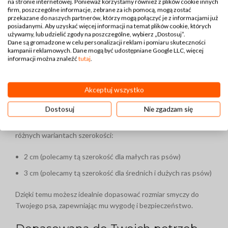
na stronie internetowej. Ponieważ korzystamy również z plików cookie innych
firm, poszczególne informacje, zebrane za ich pomocą, mogą zostać
Trzy poziomy regulacji.
przekazane do naszych partnerów, którzy mogą połączyć je z informacjami już
posiadanymi. Aby uzyskać więcej informacji na temat plików cookie, których
Podszycie z neoprenu – miękki uchwyt.
używamy, lub udzielić zgody na poszczególne, wybierz „Dostosuj”.
Dane są gromadzone w celu personalizacji reklam i pomiaru skuteczności
Mocne nici kaletnicze odporne na warunki zewnętrzne.
kampanii reklamowych. Dane mogą być udostępniane Google LLC, więcej
informacji można znaleźć
tutaj
.
Oryginalny design.
Dostępne szerokości – idealne
Akceptuj wszystko
dopasowanie
Dostosuj
Nie zgadzam się
Każdy pies jest inny, dlatego nasza smycz jest dostępna w
różnych wariantach szerokości:
2 cm (polecamy tą szerokość dla małych ras psów)
3 cm (polecamy tą szerokość dla średnich i dużych ras psów)
Dzięki temu możesz idealnie dopasować rozmiar smyczy do
Twojego psa, zapewniając mu wygodę i bezpieczeństwo.