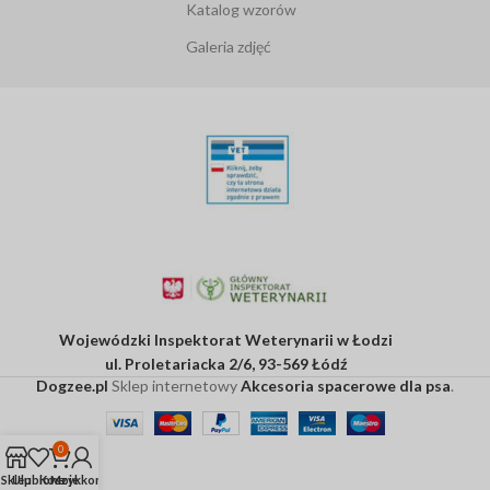
Katalog wzorów
Galeria zdjęć
Wojewódzki Inspektorat Weterynarii w Łodzi
ul. Proletariacka 2/6, 93-569 Łódź
Dogzee.pl
Sklep internetowy
Akcesoria spacerowe dla psa
.
0
Sklep
Ulubione
Koszyk
Moje konto