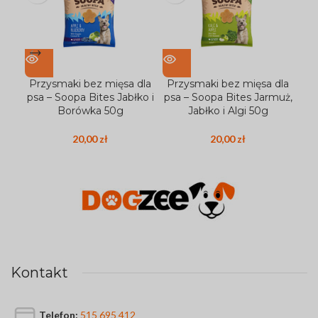
Przysmaki bez mięsa dla
Przysmaki bez mięsa dla
Pr
psa – Soopa Bites Jabłko i
psa – Soopa Bites Jarmuż,
Borówka 50g
Jabłko i Algi 50g
M
20,00
zł
20,00
zł
Kontakt
Telefon:
515 695 412