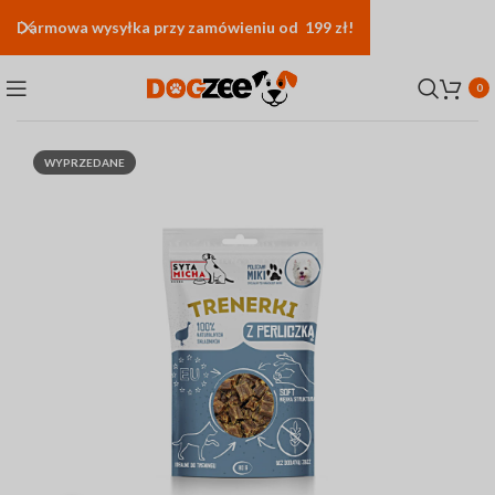
Darmowa
wysyłka
przy zamówieniu od 199 zł!
0
WYPRZEDANE