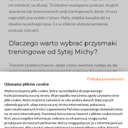
ich świeżość na dłużej. To idealne rozwiązanie podczas długich
spacerów lub intensywnych sesji treningowych, kiedy chcesz
nagrodzić psa szybko i łatwo. Małe, miękkie kawałeczki są
idealne na jednego kęsa. Co w efekcie ułatwia karmienie
podczas ćwiczeń.
Dlaczego warto wybrać przysmaki
treningowe od Sytej Michy?
Trenerki są lekkostrawne, dzięki czemu świetnie nadają się dla
psów z problemami trawiennymi lub nadwagą. Są polecane dla
psów na każdym etapie życia, co sprawia, że możesz je
Polityka prywatności
Używamy plików cookie
podawać zarówno szczeniakom, jak i starszym psom.
Dodatkowo, wysokiej jakości składniki wspierają zdrowy
Wykorzystujemy pliki cookie, które są niezbędne do poprawnego
funkcjonowania naszej strony. W przypadku wyrażenia zgody używamy inne
rozwój i dostarczają niezbędnej energii każdego dnia.
pliki cookie, które możemy zamieścić w celu analizy danych dotyczących
odwiedzających, ulepszenia naszej strony internetowej, pokazania
Przysmaki treningowe – naturalny
spersonalizowanych treści i zapewnienia Państwu wspaniałego doświadczenia
na stronie internetowej. Ponieważ korzystamy również z plików cookie innych
wybór
firm, poszczególne informacje, zebrane za ich pomocą, mogą zostać
przekazane do naszych partnerów, którzy mogą połączyć je z informacjami już
posiadanymi. Aby uzyskać więcej informacji na temat plików cookie, których