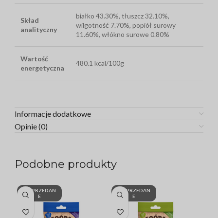
białko 43.30%, tłuszcz 32.10%,
Skład
wilgotność 7.70%, popiół surowy
analityczny
11.60%, włókno surowe 0.80%
Wartość
480.1 kcal/100g
energetyczna
Informacje dodatkowe
Opinie (0)
Podobne produkty
WYPRZEDAN
WYPRZEDAN
W
E
E