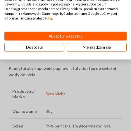
Podając swojemu psu przysmaki treningowe, wybierasz
używamy, lub udzielić zgody na poszczególne, wybierz „Dostosuj”.
Dane są gromadzone w celu personalizacji reklam i pomiaru skuteczności
zadowolenie pupila. Dzięki naturalnym składnikom i braku
kampanii reklamowych. Dane mogą być udostępniane Google LLC, więcej
sztucznych dodatków, masz pewność, że Twój pies otrzymuje
informacji można znaleźć
tutaj
.
smaczną, bezpieczną i wartościową nagrodę.
Przysmaki treningowe z kozą to doskonały wybór, jeśli chcesz
Akceptuj wszystko
zadbać o zdrową dietę i energię swojego pupila.
Dostosuj
Nie zgadzam się
Ważne:
Pamiętaj aby zapewnić pupilowi stały dostęp do świeżej
wody do picia.
Producent/
Syta Micha
Marka
Opakowanie
80g
Skład
99% perliczka, 1% gliceryna roślinna.