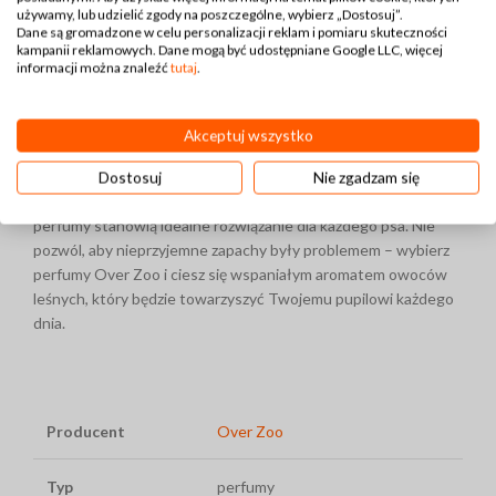
używamy, lub udzielić zgody na poszczególne, wybierz „Dostosuj”.
Dane są gromadzone w celu personalizacji reklam i pomiaru skuteczności
Perfumy dla psów to klucz do
kampanii reklamowych. Dane mogą być udostępniane Google LLC, więcej
informacji można znaleźć
tutaj
.
Świeżości Twojego Psa
Podsumowując, perfumy dla psów to doskonały sposób, aby
Akceptuj wszystko
zapewnić Twojemu psu nie tylko przyjemny zapach, ale także
długotrwałą świeżość i komfort. Dzięki naturalnemu zapachowi
Dostosuj
Nie zgadzam się
owoców leśnych, formule bez alkoholu i łatwości aplikacji, te
perfumy stanowią idealne rozwiązanie dla każdego psa. Nie
pozwól, aby nieprzyjemne zapachy były problemem – wybierz
perfumy Over Zoo i ciesz się wspaniałym aromatem owoców
leśnych, który będzie towarzyszyć Twojemu pupilowi każdego
dnia.
Producent
Over Zoo
Typ
perfumy