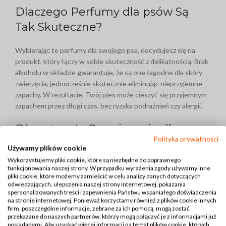
Dlaczego Perfumy dla psów Są
Tak Skuteczne?
Wybierając te perfumy dla swojego psa, decydujesz się na
produkt, który łączy w sobie skuteczność z delikatnością. Brak
alkoholu w składzie gwarantuje, że są one łagodne dla skóry
zwierzęcia, jednocześnie skutecznie eliminując nieprzyjemne
zapachy. W rezultacie, Twój pies może cieszyć się przyjemnym
zapachem przez długi czas, bez ryzyka podrażnień czy alergii.
Długotrwałe Rozwiązanie dla
Polityka prywatności
Twojego Pupila
Używamy plików cookie
Wykorzystujemy pliki cookie, które są niezbędne do poprawnego
Dzięki pojemności 150 ml, perfumy Over Zoo są nie tylko
funkcjonowania naszej strony. W przypadku wyrażenia zgody używamy inne
pliki cookie, które możemy zamieścić w celu analizy danych dotyczących
skuteczne, ale również ekonomiczne. Oznacza to, że jedna
odwiedzających, ulepszenia naszej strony internetowej, pokazania
butelka wystarczy na wiele miesięcy regularnego stosowania,
spersonalizowanych treści i zapewnienia Państwu wspaniałego doświadczenia
co czyni je ekonomicznym wyborem dla każdego właściciela
na stronie internetowej. Ponieważ korzystamy również z plików cookie innych
firm, poszczególne informacje, zebrane za ich pomocą, mogą zostać
psa. Ponadto, regularne stosowanie perfum zapewnia, że Twój
przekazane do naszych partnerów, którzy mogą połączyć je z informacjami już
pupil będzie zawsze pachniał świeżo, niezależnie od sytuacji.
posiadanymi. Aby uzyskać więcej informacji na temat plików cookie, których