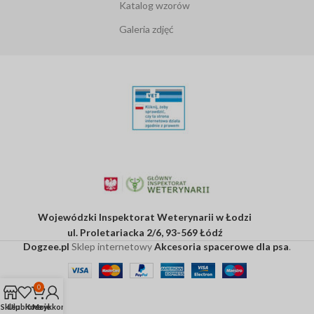
Katalog wzorów
Galeria zdjęć
Wojewódzki Inspektorat Weterynarii w Łodzi
ul. Proletariacka 2/6, 93-569 Łódź
Dogzee.pl
Sklep internetowy
Akcesoria spacerowe dla psa
.
0
Sklep
Ulubione
Koszyk
Moje konto