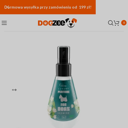
Darmowa
wysyłka
przy zamówieniu od 199 zł!
0