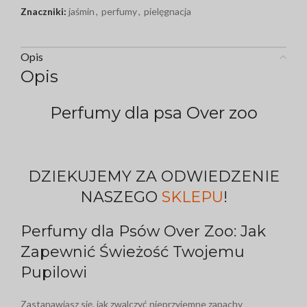
Znaczniki:
jaśmin
,
perfumy
,
pielęgnacja
Opis
Opis
Perfumy dla psa Over zoo
DZIEKUJEMY ZA ODWIEDZENIE
NASZEGO
SKLEPU
!
Perfumy dla Psów Over Zoo: Jak
Zapewnić Świeżość Twojemu
Pupilowi
Zastanawiasz się, jak zwalczyć nieprzyjemne zapachy