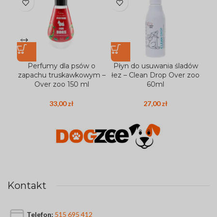
Perfumy dla psów o
Płyn do usuwania śladów
P
zapachu truskawkowym –
łez – Clean Drop Over zoo
zę
Over zoo 150 ml
60ml
33,00
zł
27,00
zł
Kontakt
Telefon:
515 695 412