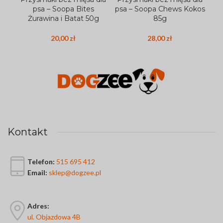
psa – Soopa Bites
psa – Soopa Chews Kokos
ps
Żurawina i Batat 50g
85g
Ban
20,00
zł
28,00
zł
Kontakt
Telefon:
515 695 412
Email:
sklep@dogzee.pl
Adres:
ul. Objazdowa 4B