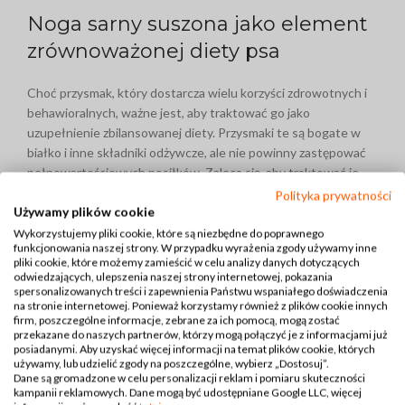
Noga sarny suszona jako element
zrównoważonej diety psa
Choć przysmak, który dostarcza wielu korzyści zdrowotnych i
behawioralnych, ważne jest, aby traktować go jako
uzupełnienie zbilansowanej diety. Przysmaki te są bogate w
białko i inne składniki odżywcze, ale nie powinny zastępować
pełnowartościowych posiłków. Zaleca się, aby traktować je
jako nagrodę lub sposób na specjalne okazje. Co w efekcie nie
Polityka prywatności
Używamy plików cookie
tylko pomoże w utrzymaniu zdrowia psa, ale również uczyni te
momenty bardziej wyjątkowymi.
Pamiętaj także o
Wykorzystujemy pliki cookie, które są niezbędne do poprawnego
funkcjonowania naszej strony. W przypadku wyrażenia zgody używamy inne
zapewnieniu psu stałego dostępu do świeżej wody,
pliki cookie, które możemy zamieścić w celu analizy danych dotyczących
szczególnie gdy zajmuje się żuciem tak absorbujących
odwiedzających, ulepszenia naszej strony internetowej, pokazania
przekąsek.
spersonalizowanych treści i zapewnienia Państwu wspaniałego doświadczenia
na stronie internetowej. Ponieważ korzystamy również z plików cookie innych
firm, poszczególne informacje, zebrane za ich pomocą, mogą zostać
Zdrowy przysmak, który pokochają
przekazane do naszych partnerów, którzy mogą połączyć je z informacjami już
posiadanymi. Aby uzyskać więcej informacji na temat plików cookie, których
wszystkie psy!
używamy, lub udzielić zgody na poszczególne, wybierz „Dostosuj”.
Dane są gromadzone w celu personalizacji reklam i pomiaru skuteczności
kampanii reklamowych. Dane mogą być udostępniane Google LLC, więcej
Decydując się na nogę sarny, wybierasz przysmak, który nie