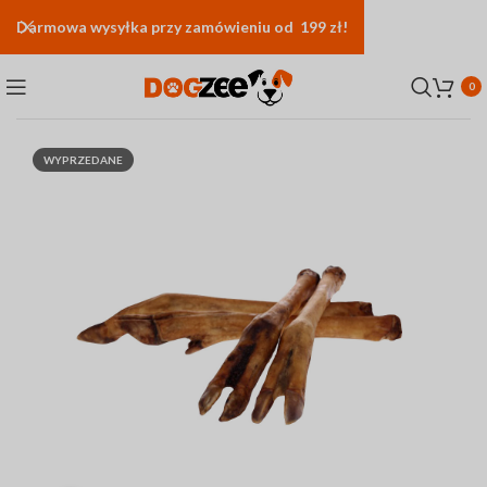
Darmowa
wysyłka
przy zamówieniu od 199 zł!
0
WYPRZEDANE