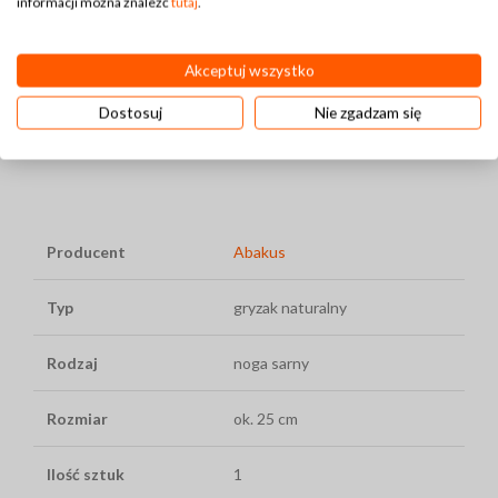
informacji można znaleźć
tutaj
.
tylko zaspokaja naturalne instynkty żucia, ale także przyczynia
się do poprawy samopoczucia Twojego psa. Te produkty są
synonimem najwyższej jakości i bezpieczeństwa, co zostało
Akceptuj wszystko
docenione przez wielu zadowolonych właścicieli psów. Daj
Dostosuj
Nie zgadzam się
swojemu pupilowi to, co najlepsze, wybierając przysmak, który
łączy smak z korzyściami zdrowotnymi.
Producent
Abakus
Typ
gryzak naturalny
Rodzaj
noga sarny
Rozmiar
ok. 25 cm
Ilość sztuk
1