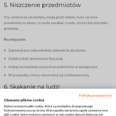
5. Niszczenie przedmiotów
Psy, zwłaszcza szczenięta, mogą gryźć meble, buty czy inne
przedmioty w domu, co może wynikać z nudy, stresu lub potrzeby
gryzienia.
Rozwiązanie:
Zapewnij psu odpowiednie zabawki do gryzienia.
Zwiększ ilość aktywności fizycznej.
Unikaj zostawiania cennych przedmiotów w zasięgu psa.
W przypadku stresu skonsultuj się z behawiorystą.
6. Skakanie na ludzi
Polityka prywatności
Niektóre psy witają się z ludźmi poprzez skakanie, co może być
Używamy plików cookie
problematyczne, zwłaszcza przy większych rasach.
Wykorzystujemy pliki cookie, które są niezbędne do poprawnego
funkcjonowania naszej strony. W przypadku wyrażenia zgody używamy inne
pliki cookie, które możemy zamieścić w celu analizy danych dotyczących
Rozwiązanie: