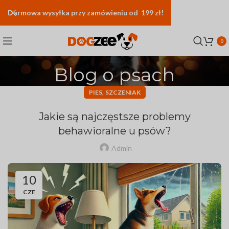
Darmowa
wysyłka
przy zamówieniu od 199 zł!
0
Blog o psach
,
PIES
SZCZENIAK
Jakie są najczęstsze problemy
behawioralne u psów?
Admin
10
CZE