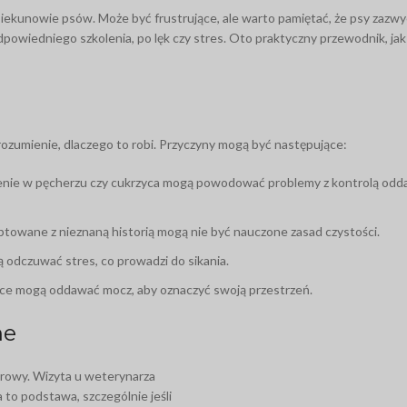
piekunowie psów. Może być frustrujące, ale warto pamiętać, że psy zazwyc
owiedniego szkolenia, po lęk czy stres. Oto praktyczny przewodnik, jak
ozumienie, dlaczego to robi. Przyczyny mogą być następujące:
enie w pęcherzu czy cukrzyca mogą powodować problemy z kontrolą odd
ptowane z nieznaną historią mogą nie być nauczone zasad czystości.
odczuwać stres, co prowadzi do sikania.
ce mogą oddawać mocz, aby oznaczyć swoją przestrzeń.
ne
zdrowy. Wizyta u weterynarza
to podstawa, szczególnie jeśli