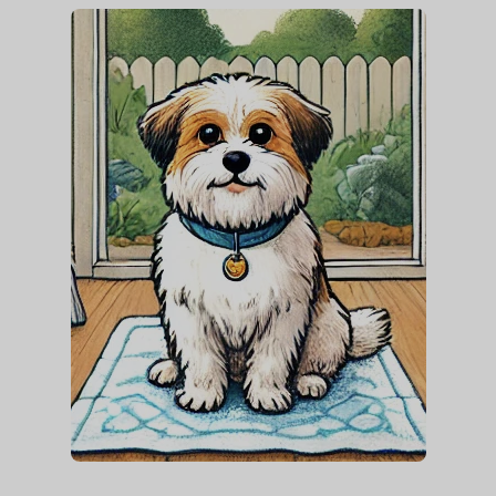
OBROŻA DLA PSA
Obroża z klamrą dla psa
Obroża półzaciskowa dla psa
Obroża dla szczeniaka
Obroża przeciw kleszczom dla psa
ZOBACZ WSZYSTKO >