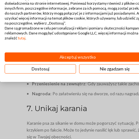
doświadczenia na stronie internetowej. Ponieważ korzystamy również z plików c
innych firm, poszczególne informacje, zebrane za ich pomocą, mogą zostać prze
Klatka powinna być odpowiednio duża, aby pies mógł się 
do naszych partnerów, którzy mogą połączyć je z informacjami już posiadanymi. 
uzyskać więcej informacji na temat plików cookie, których używamy, lub udzielić 
Nie pozostawiaj psa w klatce przez zbyt długi czas.
na poszczególne, wybierz „Dostosuj”.
Dane są gromadzone w celu personalizacji reklam i pomiaru skuteczności kampan
Używaj klatki jako miejsca odpoczynku i bezpieczeństwa, 
reklamowych. Dane mogą być udostępniane Google LLC, więcej informacji można
znaleźć
tutaj
.
6. Nauka krok po kroku
Akceptuj wszystko
Jeśli Twój pies nie jest jeszcze nauczony czystości, zaczni
Dostosuj
Nie zgadzam się
Obserwacja
: Zwracaj uwagę na sygnały, że pies chce si
Przeniesienie na zewnątrz
: Gdy zauważysz takie zacho
Nagroda
: Po załatwieniu się na dworze, od razu nagradz
7. Unikaj karania
Karanie psa za sikanie w domu może pogorszyć sytuację. Ps
krzykiem po fakcie. Może to jedynie nasilić lęk lub sprawić,
się w Twojej obecności.