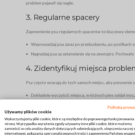
problem pojawił się nagle.
3. Regularne spacery
Zapewnienie psu regularnych spacerów to kluczowy elemen
Wyprowadzaj psa zaraz po przebudzeniu, po posiłkach o
Nagradzaj psa za załatwianie się na zewnątrz. Pochwał
4. Zidentyfikuj miejsca probl
Psy często wracają do tych samych miejsc, aby ponownie si
Dokładnie wyczyścić miejsca, w których pies oddał mo
Uniemożliwić psu dostęp do problematycznych miejsc, je
Polityka prywa
Używamy plików cookie
5. Skorzystaj z klatki kennelow
Wykorzystujemy pliki cookie, które są niezbędne do poprawnego funkcjonowania
strony. W przypadku wyrażenia zgody używamy inne pliki cookie, które możemy
zamieścić w celu analizy danych dotyczących odwiedzających, ulepszenia naszej 
Klatka kennelowa może być pomocna w nauce czystości, szc
internetowej, pokazania spersonalizowanych treści i zapewnienia Państwu wspan