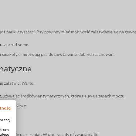
t nauki czystości. Psy powinny mieć możliwość załatwiania się na zewn
raz przed snem.
y i smakołyki motywują psa do powtarzania dobrych zachowań.
ematyczne
ę załatwić. Warto:
cz, używając środków enzymatycznych, które usuwają zapach moczu.
śli to możliwe.
tności
ej
 naszej
strony
zególnie u szczeniąt. Ważne zasady używania klatki:
iałego