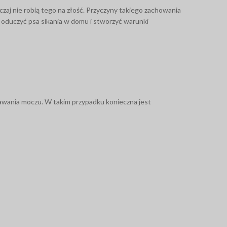
zaj nie robią tego na złość. Przyczyny takiego zachowania
 oduczyć psa sikania w domu i stworzyć warunki
Popularny produkt
Bezpieczeństwo
Twojego psa oraz Twój
komfort
na
Bez
spacerach
awania moczu. W takim przypadku konieczna jest
jest dla nas priorytetem.
Sklep