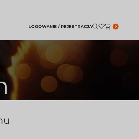
LOGOWANIE / REJESTRACJA
0
h
mu