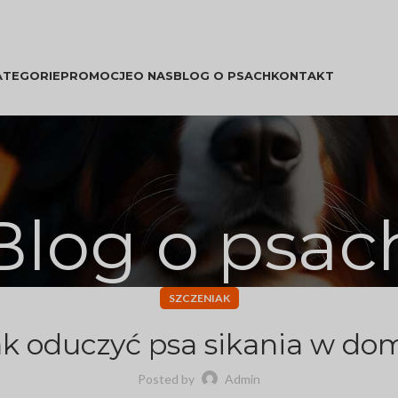
ATEGORIE
PROMOCJE
O NAS
BLOG O PSACH
KONTAKT
Blog o psac
SZCZENIAK
ak oduczyć psa sikania w do
Posted by
Admin