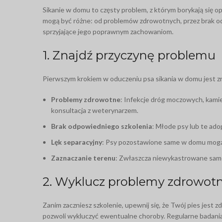
Sikanie w domu to częsty problem, z którym borykają się o
mogą być różne: od problemów zdrowotnych, przez brak odp
sprzyjające jego poprawnym zachowaniom.
1. Znajdź przyczynę problemu
Pierwszym krokiem w oduczeniu psa sikania w domu jest zr
Problemy zdrowotne
: Infekcje dróg moczowych, kami
konsultacja z weterynarzem.
Brak odpowiedniego szkolenia
: Młode psy lub te ado
Lęk separacyjny
: Psy pozostawione same w domu mogą 
Zaznaczanie terenu
: Zwłaszcza niewykastrowane sam
2. Wyklucz problemy zdrowot
Zanim zaczniesz szkolenie, upewnij się, że Twój pies jest 
pozwoli wykluczyć ewentualne choroby. Regularne badania 