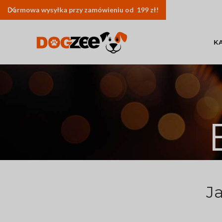
Darmowa
wysyłka
przy zamówieniu od 199 zł!
K
J