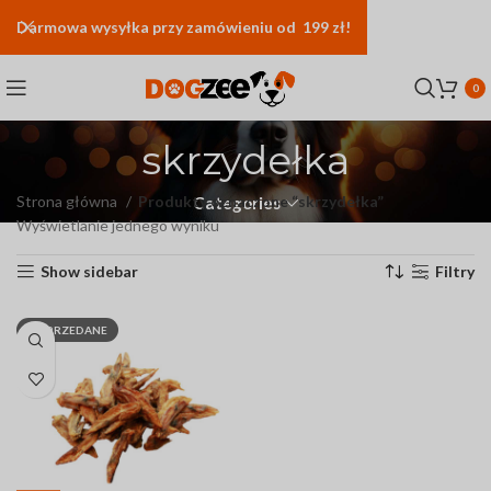
Darmowa
wysyłka
przy zamówieniu od 199 zł!
0
skrzydełka
Strona główna
Produkty oznaczone “skrzydełka”
Categories
Wyświetlanie jednego wyniku
Show sidebar
Filtry
WYPRZEDANE