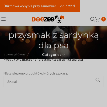
Darmowa
wysyłka
przy zamówieniu od 199 zł!
0
przysmak z sardynką
dla psa
Strona główna
Categories
Produkty oznaczone “przysmak z sardynką dla psa”
Nie znaleziono produktów, których szukasz.