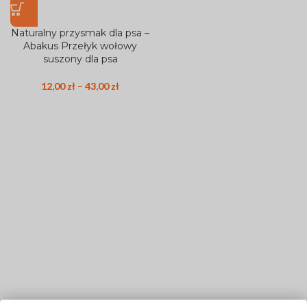
Naturalny przysmak dla psa –
Abakus Przełyk wołowy
suszony dla psa
12,00
zł
–
43,00
zł