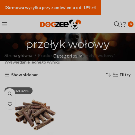
Darmowa
wysyłka
przy zamówieniu od 199 zł!
0
przełyk wołowy
Strona główna
Produkty oznaczone “przełyk wołowy”
Categories
Wyświetlanie jednego wyniku
Show sidebar
Filtry
WYPRZEDANE