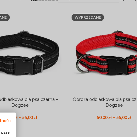
ANE
WYPRZEDANE
OBROŻA DLA PSA
Obroża z klamrą dla psa
Obroża półzaciskowa dla psa
Obroża dla szczeniaka
dblaskowa dla psa czarna –
Obroża odblaskowa dla psa c
PCJE
WYBIERZ OPCJE
Dogzee
Dogzee
Obroża przeciw kleszczom dla psa
50,00
zł
–
55,00
zł
50,00
zł
–
55,00
zł
ZOBACZ WSZYSTKO >
tności
 naszej
ANE