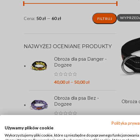
WYPRZED
Cena:
50 zł
—
60 zł
FILTRUJ
NAJWYŻEJ OCENIANE PRODUKTY
Obroża dla psa Danger -
Dogzee
40,00
zł
–
50,00
zł
Obroża dla psa Bez -
Obroża o
WYBIERZ O
Dogzee
40,00
zł
–
50,00
zł
Polityka prywa
Używamy plików cookie
Wykorzystujemy pliki cookie, które są niezbędne do poprawnego funkcjonowania
Saszetka na przysmaki Lisek
WYPRZED