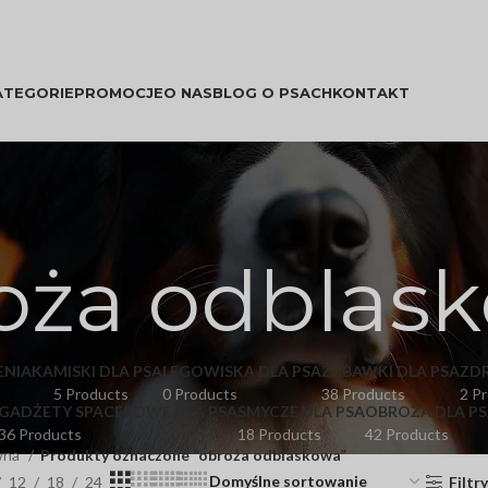
ATEGORIE
PROMOCJE
O NAS
BLOG O PSACH
KONTAKT
oża odblas
ENIAKA
MISKI DLA PSA
LEGOWISKA DLA PSA
ZABAWKI DLA PSA
ZD
5 Products
0 Products
38 Products
2 P
GADŻETY SPACEROWE DLA PSA
SMYCZE DLA PSA
OBROŻA DLA PS
36 Products
18 Products
42 Products
wna
Produkty oznaczone “obroża odblaskowa”
12
18
24
Filtr