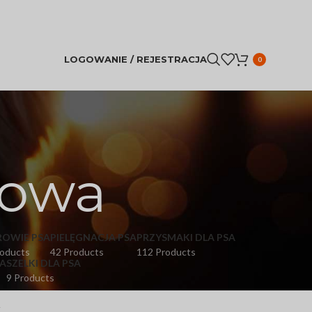
LOGOWANIE / REJESTRACJA
0
kowa
ROWIE PSA
PIELĘGNACJA PSA
PRZYSMAKI DLA PSA
roducts
42 Products
112 Products
A
SZELKI DLA PSA
9 Products
y