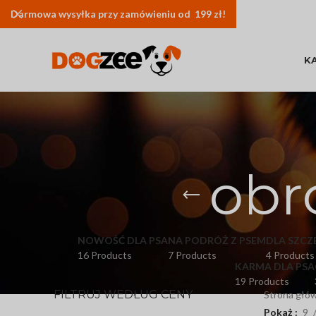
Darmowa
wysyłka
przy zamówieniu od 199 zł!
K
obr
NOWOŚĆ DLA PSA
NA PODRÓŻ Z PSEM
DLA SZCZ
16 Products
7 Products
4 Products
KARMA DLA PSA
19 Products
FILTRUJ WEDŁUG CENY
Strona głó
Pokaż
9