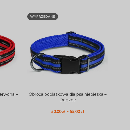
WYPRZEDANE
zerwona –
Obroża odblaskowa dla psa niebieska –
WYBIERZ OPCJE
Dogzee
50,00
zł
–
55,00
zł