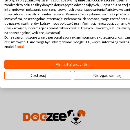
strony. W przypadku wyrażenia zgody używamy inne pliki cookie, które możemy
- Dogzee
zamieścić w celu analizy danych dotyczących odwiedzających, ulepszenia naszej 
internetowej, pokazania spersonalizowanych treści i zapewnienia Państwu wspan
doświadczenia na stronie internetowej. Ponieważ korzystamy również z plików c
40,00
zł
innych firm, poszczególne informacje, zebrane za ich pomocą, mogą zostać prze
do naszych partnerów, którzy mogą połączyć je z informacjami już posiadanymi. 
uzyskać więcej informacji na temat plików cookie, których używamy, lub udzielić 
na poszczególne, wybierz „Dostosuj”.
Dane są gromadzone w celu personalizacji reklam i pomiaru skuteczności kampan
reklamowych. Dane mogą być udostępniane Google LLC, więcej informacji można
znaleźć
tutaj
.
Akceptuj wszystko
Dostosuj
Nie zgadzam się
Obroża o
WYBIERZ O