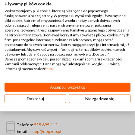
Używamy plików cookie
Muszka dla psa Tofi –
Wykorzystujemy pliki cookie, które są niezbędne do poprawnego
Dogzee
funkcjonowania naszej strony. W przypadku wyrażenia zgody używamy inne
pliki cookie, które możemy zamieścić w celu analizy danych dotyczących
20,00
zł
odwiedzających, ulepszenia naszej strony internetowej, pokazania
spersonalizowanych treści i zapewnienia Państwu wspaniałego doświadczenia
na stronie internetowej. Ponieważ korzystamy również z plików cookie innych
firm, poszczególne informacje, zebrane za ich pomocą, mogą zostać
przekazane do naszych partnerów, którzy mogą połączyć je z informacjami już
posiadanymi. Aby uzyskać więcej informacji na temat plików cookie, których
używamy, lub udzielić zgody na poszczególne, wybierz „Dostosuj”.
Dane są gromadzone w celu personalizacji reklam i pomiaru skuteczności
kampanii reklamowych. Dane mogą być udostępniane Google LLC, więcej
informacji można znaleźć
tutaj
.
Akceptuj wszystko
Dostosuj
Nie zgadzam się
Kontakt
Telefon:
515 695 412
Email:
sklep@dogzee.pl