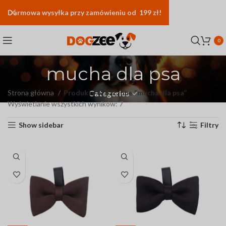
Darmowa
wysyłka
przy zamówieniu od 199 zł!
0
mucha dla psa
Strona główna
Produkty oznaczone “mucha dla psa”
Categories
Wyświetlanie wszystkich wyników: 7
Show sidebar
Filtry