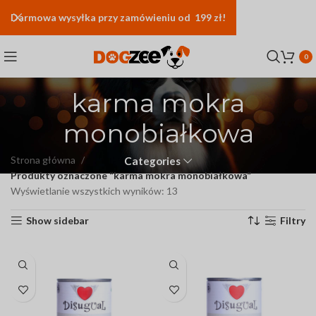
Darmowa
wysyłka
przy zamówieniu od 199 zł!
0
karma mokra
monobiałkowa
Strona główna
Categories
Produkty oznaczone “karma mokra monobiałkowa”
Wyświetlanie wszystkich wyników: 13
Show sidebar
Filtry