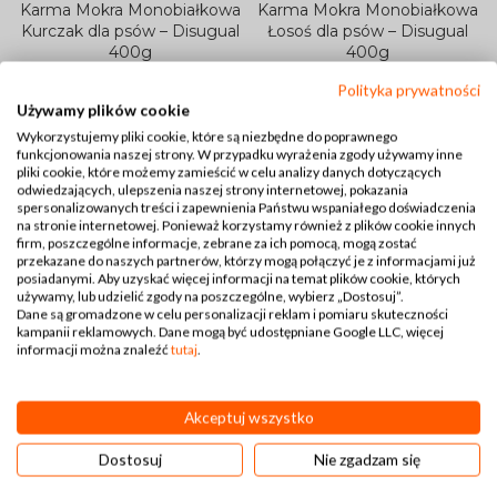
Karma Mokra Monobiałkowa
Karma Mokra Monobiałkowa
Kurczak dla psów – Disugual
Łosoś dla psów – Disugual
400g
400g
Polityka prywatności
11,00
zł
11,00
zł
Używamy plików cookie
Wykorzystujemy pliki cookie, które są niezbędne do poprawnego
WYPRZEDANE
funkcjonowania naszej strony. W przypadku wyrażenia zgody używamy inne
pliki cookie, które możemy zamieścić w celu analizy danych dotyczących
odwiedzających, ulepszenia naszej strony internetowej, pokazania
spersonalizowanych treści i zapewnienia Państwu wspaniałego doświadczenia
na stronie internetowej. Ponieważ korzystamy również z plików cookie innych
firm, poszczególne informacje, zebrane za ich pomocą, mogą zostać
przekazane do naszych partnerów, którzy mogą połączyć je z informacjami już
posiadanymi. Aby uzyskać więcej informacji na temat plików cookie, których
używamy, lub udzielić zgody na poszczególne, wybierz „Dostosuj”.
Dane są gromadzone w celu personalizacji reklam i pomiaru skuteczności
kampanii reklamowych. Dane mogą być udostępniane Google LLC, więcej
informacji można znaleźć
tutaj
.
Karma Mokra Monobiałkowa
Karma Mokra Monobiałkowa
Przepiórka dla psów –
Wieprzowina dla psów –
Disugual 400g
Disugual 400g
Akceptuj wszystko
11,00
zł
11,00
zł
Dostosuj
Nie zgadzam się
WYPRZEDANE