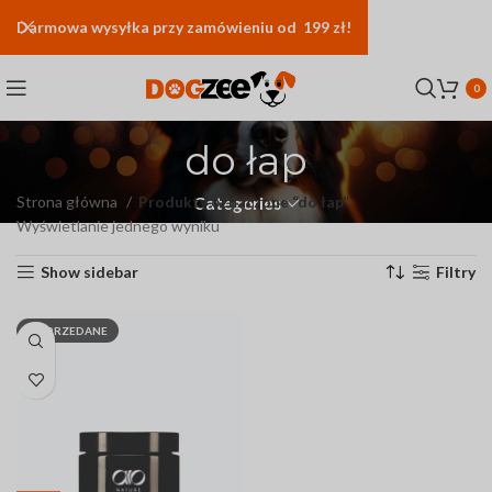
Darmowa
wysyłka
przy zamówieniu od 199 zł!
0
do łap
Strona główna
Produkty oznaczone “do łap”
Categories
Wyświetlanie jednego wyniku
Show sidebar
Filtry
WYPRZEDANE