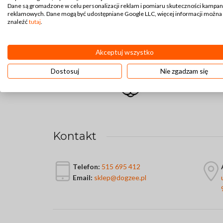
- Dogzee
Dane są gromadzone w celu personalizacji reklam i pomiaru skuteczności kampan
reklamowych. Dane mogą być udostępniane Google LLC, więcej informacji można
znaleźć
tutaj
.
40,00
zł
Akceptuj wszystko
Dostosuj
Nie zgadzam się
Kontakt
Telefon:
515 695 412
Email:
sklep@dogzee.pl