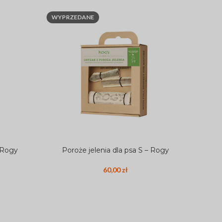
WYPRZEDANE
 Rogy
Poroże jelenia dla psa S – Rogy
DOWIEDZ SIĘ WIĘCEJ
60,00
zł