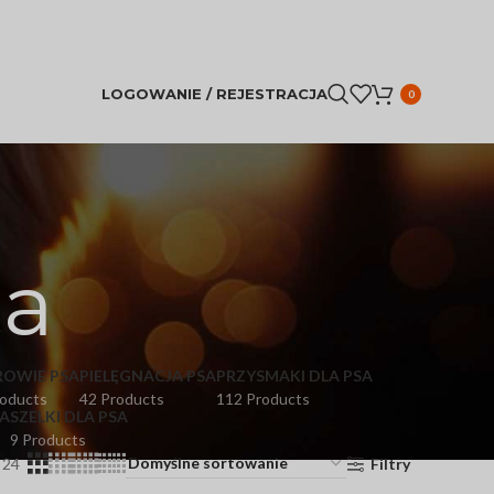
LOGOWANIE / REJESTRACJA
0
ia
ROWIE PSA
PIELĘGNACJA PSA
PRZYSMAKI DLA PSA
roducts
42 Products
112 Products
A
SZELKI DLA PSA
9 Products
24
Filtry