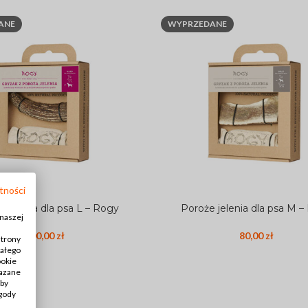
ANE
WYPRZEDANE
OBROŻA DLA PSA
Obroża z klamrą dla psa
tności
Obroża półzaciskowa dla psa
 jelenia dla psa L – Rogy
Poroże jelenia dla psa M –
IĘ WIĘCEJ
DOWIEDZ SIĘ WIĘCEJ
 naszej
Obroża dla szczeniaka
100,00
zł
80,00
zł
strony
Obroża przeciw kleszczom dla psa
iałego
ookie
ZOBACZ WSZYSTKO >
kazane
Aby
zgody