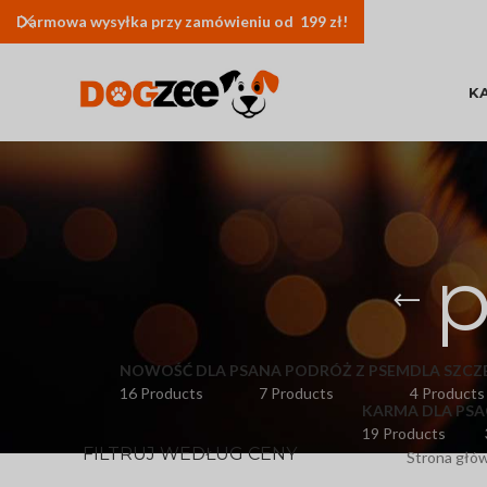
Darmowa
wysyłka
przy zamówieniu od 199 zł!
K
p
NOWOŚĆ DLA PSA
NA PODRÓŻ Z PSEM
DLA SZCZ
16 Products
7 Products
4 Products
KARMA DLA PSA
19 Products
FILTRUJ WEDŁUG CENY
Strona głó