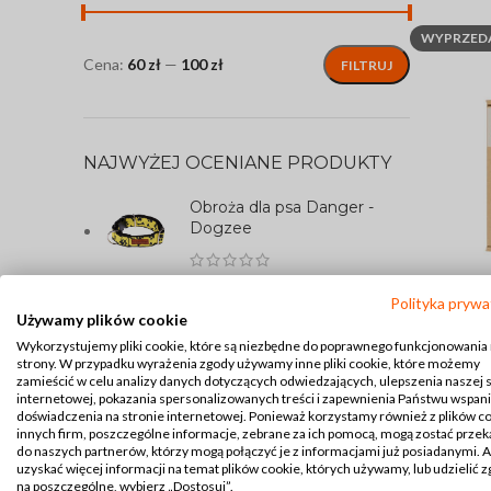
WYPRZED
Cena:
60 zł
—
100 zł
FILTRUJ
NAJWYŻEJ OCENIANE PRODUKTY
Obroża dla psa Danger -
Dogzee
40,00
zł
–
50,00
zł
Polityka prywa
Używamy plików cookie
Poroże
DOWIEDZ S
Obroża dla psa Bez -
Wykorzystujemy pliki cookie, które są niezbędne do poprawnego funkcjonowania
strony. W przypadku wyrażenia zgody używamy inne pliki cookie, które możemy
Dogzee
zamieścić w celu analizy danych dotyczących odwiedzających, ulepszenia naszej 
internetowej, pokazania spersonalizowanych treści i zapewnienia Państwu wspan
doświadczenia na stronie internetowej. Ponieważ korzystamy również z plików c
40,00
zł
–
50,00
zł
innych firm, poszczególne informacje, zebrane za ich pomocą, mogą zostać prze
do naszych partnerów, którzy mogą połączyć je z informacjami już posiadanymi. 
uzyskać więcej informacji na temat plików cookie, których używamy, lub udzielić 
Saszetka na przysmaki Lisek
na poszczególne, wybierz „Dostosuj”.