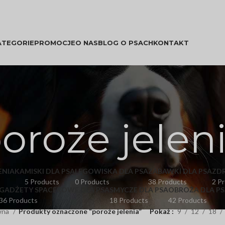
ATEGORIE
PROMOCJE
O NAS
BLOG O PSACH
KONTAKT
oroże jelen
ENIAKA
MISKI DLA PSA
LEGOWISKA DLA PSA
ZABAWKI DLA PSA
ZD
5 Products
0 Products
38 Products
2 P
GADŻETY SPACEROWE DLA PSA
SMYCZE DLA PSA
OBROŻA DLA PS
36 Products
18 Products
42 Products
wna
Produkty oznaczone “poroże jelenia”
Pokaż
9
12
18